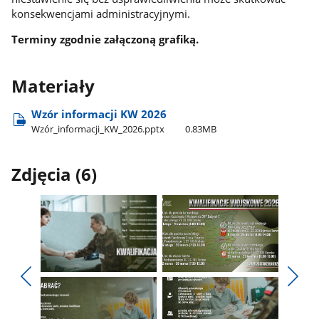
konsekwencjami administracyjnymi.
Terminy zgodnie załączoną grafiką.
Materiały
Wzór informacji KW 2026
Wzór​_informacji​_KW​_2026.pptx
0.83MB
Zdjęcia (6)
Pokaż
Pokaż
zdjęcie
zdjęcie
Pokaż
Poka
1
2
poprzednie
nest