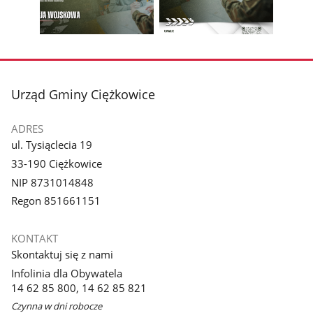
z
z
zdjęcia
zdjęc
galerii.
galerii.
Pokaż
Pokaż
zdjęcie
zdjęcie
3
4
z
z
stopka
Urząd Gminy Ciężkowice
galerii.
galerii.
ADRES
ul. Tysiąclecia 19
33-190 Ciężkowice
NIP 8731014848
Regon 851661151
KONTAKT
Skontaktuj się z nami
Infolinia dla Obywatela
14 62 85 800, 14 62 85 821
Czynna w dni robocze