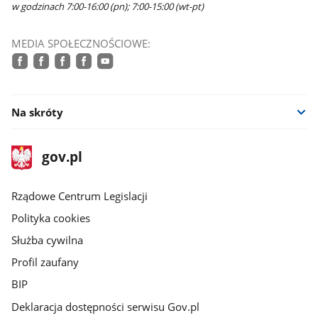
w godzinach 7:00-16:00 (pn); 7:00-15:00 (wt-pt)
MEDIA SPOŁECZNOŚCIOWE:
facebook
facebook
facebook
facebook
youtube
Na skróty
stopka
Strona
gov.pl
gov.pl
główna
Rządowe Centrum Legislacji
Polityka cookies
Służba cywilna
Profil zaufany
BIP
Deklaracja dostępności serwisu Gov.pl