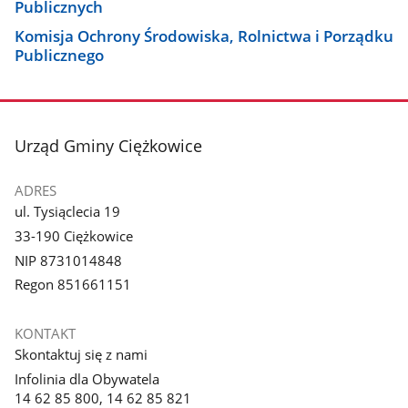
Publicznych
Komisja Ochrony Środowiska, Rolnictwa i Porządku
Publicznego
stopka
Urząd Gminy Ciężkowice
ADRES
ul. Tysiąclecia 19
33-190 Ciężkowice
NIP 8731014848
Regon 851661151
KONTAKT
Skontaktuj się z nami
Infolinia dla Obywatela
14 62 85 800, 14 62 85 821