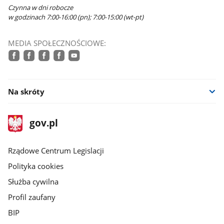
Czynna w dni robocze
w godzinach 7:00-16:00 (pn); 7:00-15:00 (wt-pt)
MEDIA SPOŁECZNOŚCIOWE:
facebook
facebook
facebook
facebook
youtube
Na skróty
stopka
Strona
gov.pl
gov.pl
główna
Rządowe Centrum Legislacji
Polityka cookies
Służba cywilna
Profil zaufany
BIP