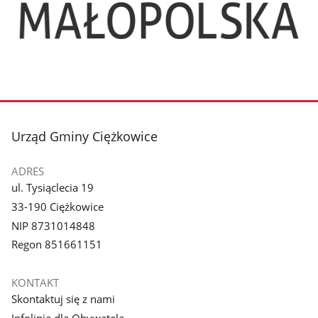
stopka
Urząd Gminy Ciężkowice
ADRES
ul. Tysiąclecia 19
33-190 Ciężkowice
NIP 8731014848
Regon 851661151
KONTAKT
Skontaktuj się z nami
Infolinia dla Obywatela