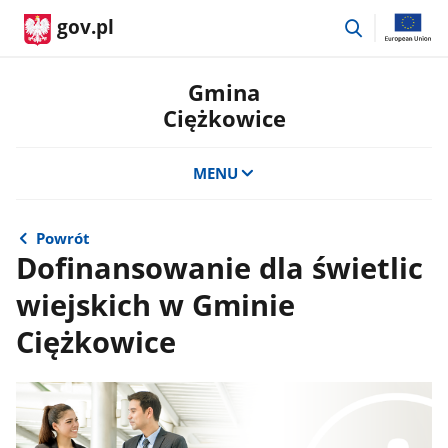
przejdź
gov.pl
do
wyszukiwar
Gmina
Ciężkowice
MENU
Powrót
Dofinansowanie dla świetlic
wiejskich w Gminie
Ciężkowice