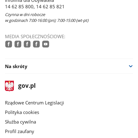
14 62 85 800, 14 62 85 821
Czynna w dni robocze
w godzinach 7:00-16:00 (pn); 7:00-15:00 (wt-pt)
MEDIA SPOŁECZNOŚCIOWE:
facebook
facebook
facebook
facebook
youtube
Na skróty
stopka
Strona
gov.pl
gov.pl
główna
Rządowe Centrum Legislacji
Polityka cookies
Służba cywilna
Profil zaufany