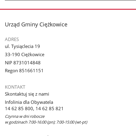
stopka
Urząd Gminy Ciężkowice
ADRES
ul. Tysiąclecia 19
33-190 Ciężkowice
NIP 8731014848
Regon 851661151
KONTAKT
Skontaktuj się z nami
Infolinia dla Obywatela
14 62 85 800, 14 62 85 821
Czynna w dni robocze
w godzinach 7:00-16:00 (pn); 7:00-15:00 (wt-pt)