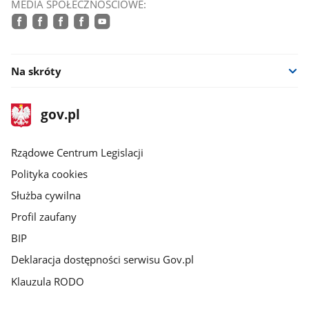
MEDIA SPOŁECZNOŚCIOWE:
facebook
facebook
facebook
facebook
youtube
Na skróty
stopka
Strona
gov.pl
gov.pl
główna
Rządowe Centrum Legislacji
Polityka cookies
Służba cywilna
Profil zaufany
BIP
Deklaracja dostępności serwisu Gov.pl
Klauzula RODO