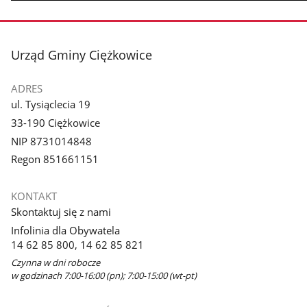
stopka
Urząd Gminy Ciężkowice
ADRES
ul. Tysiąclecia 19
33-190 Ciężkowice
NIP 8731014848
Regon 851661151
KONTAKT
Skontaktuj się z nami
Infolinia dla Obywatela
14 62 85 800, 14 62 85 821
Czynna w dni robocze
w godzinach 7:00-16:00 (pn); 7:00-15:00 (wt-pt)