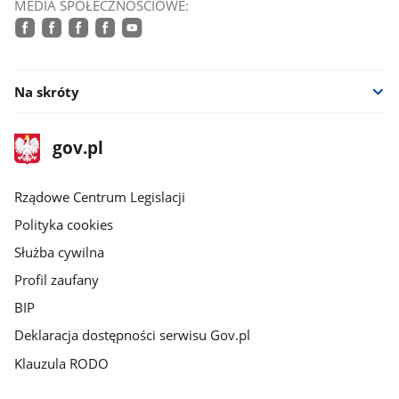
MEDIA SPOŁECZNOŚCIOWE:
facebook
facebook
facebook
facebook
youtube
Na skróty
stopka
Strona
gov.pl
gov.pl
główna
Rządowe Centrum Legislacji
Polityka cookies
Służba cywilna
Profil zaufany
BIP
Deklaracja dostępności serwisu Gov.pl
Klauzula RODO