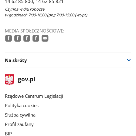
14 62 85 800, 14 62 85 821
Czynna w dni robocze
w godzinach 7:00-16:00 (pn); 7:00-15:00 (wt-pt)
MEDIA SPOŁECZNOŚCIOWE:
facebook
facebook
facebook
facebook
youtube
Na skróty
stopka
Strona
gov.pl
gov.pl
główna
Rządowe Centrum Legislacji
Polityka cookies
Służba cywilna
Profil zaufany
BIP