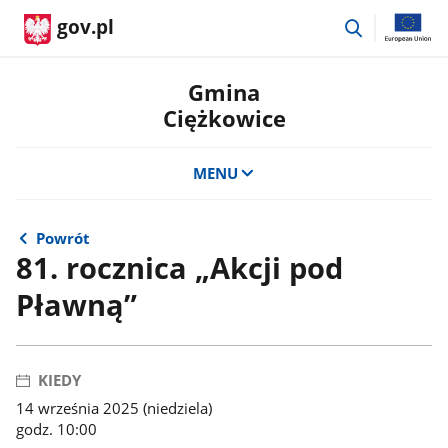
przejdź
gov.pl
do
wyszukiwar
Gmina
Ciężkowice
MENU
Powrót
81. rocznica „Akcji pod
Pławną”
KIEDY
14 września 2025 (niedziela)
godz. 10:00