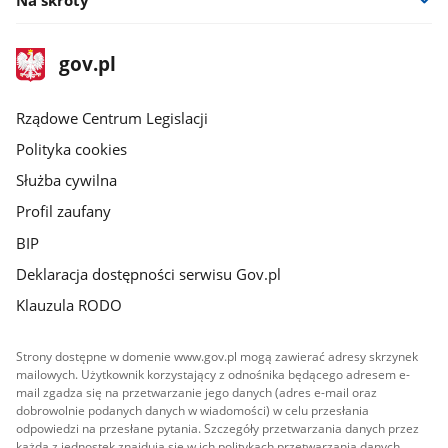
stopka
Strona
gov.pl
gov.pl
główna
Rządowe Centrum Legislacji
Polityka cookies
Służba cywilna
Profil zaufany
BIP
Deklaracja dostępności serwisu Gov.pl
Klauzula RODO
Strony dostępne w domenie www.gov.pl mogą zawierać adresy skrzynek
mailowych. Użytkownik korzystający z odnośnika będącego adresem e-
mail zgadza się na przetwarzanie jego danych (adres e-mail oraz
dobrowolnie podanych danych w wiadomości) w celu przesłania
odpowiedzi na przesłane pytania. Szczegóły przetwarzania danych przez
każdą z jednostek znajdują się w ich politykach przetwarzania danych