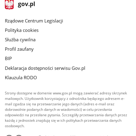
stopka
Strona
gov.pl
gov.pl
główna
Rządowe Centrum Legislacji
Polityka cookies
Służba cywilna
Profil zaufany
BIP
Deklaracja dostępności serwisu Gov.pl
Klauzula RODO
Strony dostępne w domenie www.gov.pl mogą zawierać adresy skrzynek
mailowych. Użytkownik korzystający z odnośnika będącego adresem e-
mail zgadza się na przetwarzanie jego danych (adres e-mail oraz
dobrowolnie podanych danych w wiadomości) w celu przesłania
odpowiedzi na przesłane pytania. Szczegóły przetwarzania danych przez
każdą z jednostek znajdują się w ich politykach przetwarzania danych
osobowych.