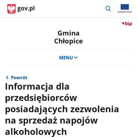
przejdź
gov.pl
do
wyszukiwar
Przejdź
do
Gmina
serwis
Chłopice
Biulety
Informa
Publicz
MENU
Gmina
Chłopic
Powrót
Informacja dla
przedsiębiorców
posiadających zezwolenia
na sprzedaż napojów
alkoholowych