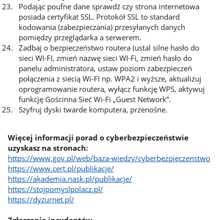
Podając poufne dane sprawdź czy strona internetowa
posiada certyfikat SSL. Protokół SSL to standard
kodowania (zabezpieczania) przesyłanych danych
pomiędzy przeglądarka a serwerem.
Zadbaj o bezpieczeństwo routera (ustal silne hasło do
sieci WI-FI, zmień nazwę sieci WI-Fi, zmień hasło do
panelu administratora, ustaw poziom zabezpieczeń
połączenia z siecią Wi-FI np. WPA2 i wyższe, aktualizuj
oprogramowanie routera, wyłącz funkcję WPS, aktywuj
funkcję Gościnna Sieć Wi-Fi „Guest Network”.
Szyfruj dyski twarde komputera, przenośne.
Więcej informacji porad o cyberbezpieczeństwie
uzyskasz na stronach:
https://www.gov.pl/web/baza-wiedzy/cyberbezpieczenstwo
https://www.cert.pl/publikacje/
https://akademia.nask.pl/publikacje/
https://stojpomyslpolacz.pl/
https://dyzurnet.pl/
Zgłaszanie incydentów