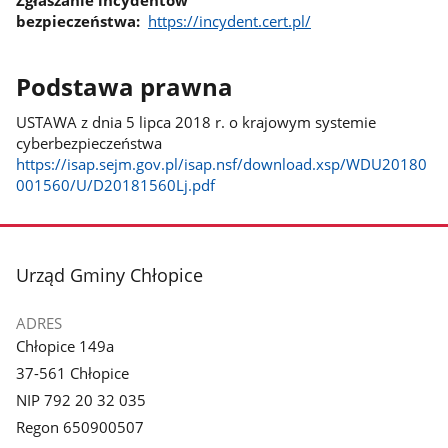
bezpieczeństwa:
https://incydent.cert.pl/
Podstawa prawna
USTAWA z dnia 5 lipca 2018 r. o krajowym systemie
cyberbezpieczeństwa
https://isap.sejm.gov.pl/isap.nsf/download.xsp/WDU20180
001560/U/D20181560Lj.pdf
stopka
Urząd Gminy Chłopice
ADRES
Chłopice 149a
37-561 Chłopice
NIP 792 20 32 035
Regon 650900507