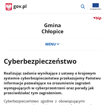
przejdź
gov.pl
do
wyszukiwar
Przejdź
do
Gmina
serwis
Chłopice
Biulety
Informa
Publicz
MENU
Gmina
Chłopic
Cyberbezpieczeństwo
Realizując zadania wynikające z ustawy o krajowym
systemie cyberbezpieczeństwa przekazujemy Państwu
informacje pozwalające na zrozumienie zagrożeń
występujących w cyberprzestrzeni oraz porady jak
przeciwdziałać tym zagrożeniom.
Cyberbezpieczeństwo zgodnie z obowiązującymi