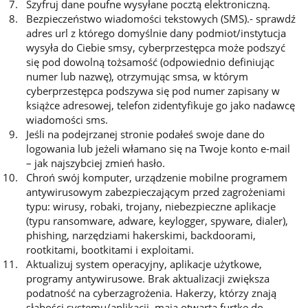
Szyfruj dane poufne wysyłane pocztą elektroniczną.
Bezpieczeństwo wiadomości tekstowych (SMS).- sprawdź
adres url z którego domyślnie dany podmiot/instytucja
wysyła do Ciebie smsy, cyberprzestępca może podszyć
się pod dowolną tożsamość (odpowiednio definiując
numer lub nazwę), otrzymując smsa, w którym
cyberprzestępca podszywa się pod numer zapisany w
książce adresowej, telefon zidentyfikuje go jako nadawcę
wiadomości sms.
Jeśli na podejrzanej stronie podałeś swoje dane do
logowania lub jeżeli włamano się na Twoje konto e-mail
– jak najszybciej zmień hasło.
Chroń swój komputer, urządzenie mobilne programem
antywirusowym zabezpieczającym przed zagrożeniami
typu: wirusy, robaki, trojany, niebezpieczne aplikacje
(typu ransomware, adware, keylogger, spyware, dialer),
phishing, narzędziami hakerskimi, backdoorami,
rootkitami, bootkitami i exploitami.
Aktualizuj system operacyjny, aplikacje użytkowe,
programy antywirusowe. Brak aktualizacji zwiększa
podatność na cyberzagrożenia. Hakerzy, którzy znają
słabości systemu/aplikacji, mają otwartą furtkę do