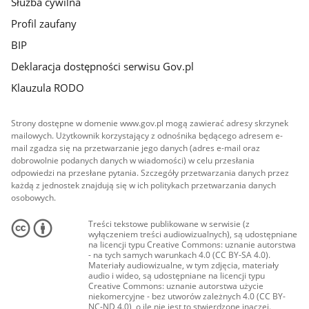
Służba cywilna
Profil zaufany
BIP
Deklaracja dostępności serwisu Gov.pl
Klauzula RODO
Strony dostępne w domenie www.gov.pl mogą zawierać adresy skrzynek
mailowych. Użytkownik korzystający z odnośnika będącego adresem e-
mail zgadza się na przetwarzanie jego danych (adres e-mail oraz
dobrowolnie podanych danych w wiadomości) w celu przesłania
odpowiedzi na przesłane pytania. Szczegóły przetwarzania danych przez
każdą z jednostek znajdują się w ich politykach przetwarzania danych
osobowych.
Treści tekstowe publikowane w serwisie (z
wyłączeniem treści audiowizualnych), są udostępniane
na licencji typu Creative Commons: uznanie autorstwa
- na tych samych warunkach 4.0 (CC BY-SA 4.0).
Materiały audiowizualne, w tym zdjęcia, materiały
audio i wideo, są udostępniane na licencji typu
Creative Commons: uznanie autorstwa użycie
niekomercyjne - bez utworów zależnych 4.0 (CC BY-
NC-ND 4.0), o ile nie jest to stwierdzone inaczej.