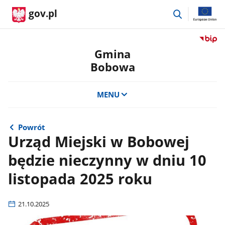
przejdź
gov.pl
do
wyszukiwar
Przejdź
do
Gmina
serwis
Bobowa
Biulety
Informa
Publicz
MENU
Gmina
Bobow
Powrót
Urząd Miejski w Bobowej
będzie nieczynny w dniu 10
listopada 2025 roku
21.10.2025