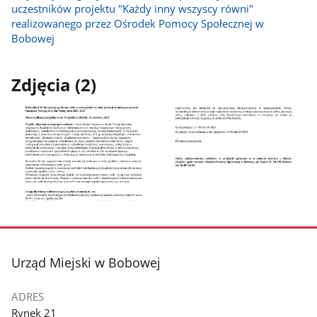
uczestników projektu "Każdy inny wszyscy równi"
realizowanego przez Ośrodek Pomocy Społecznej w
Bobowej
Zdjęcia (2)
Pokaż
Pokaż
zdjęcie
zdjęcie
1
2
z
z
stopka
Urząd Miejski w Bobowej
galerii.
galerii.
ADRES
Rynek 21