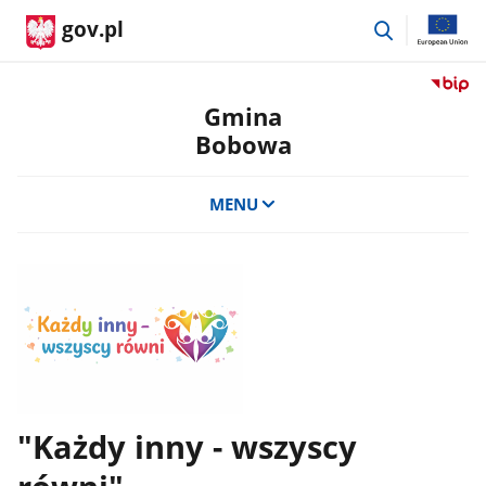
przejdź
gov.pl
do
wyszukiwar
Przejdź
do
Gmina
serwis
Bobowa
Biulety
Informa
Publicz
MENU
Gmina
Bobow
"Każdy inny - wszyscy