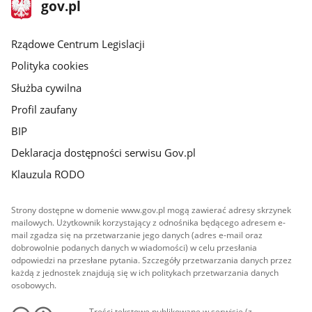
stopka
Strona
gov.pl
gov.pl
główna
Rządowe Centrum Legislacji
Polityka cookies
Służba cywilna
Profil zaufany
BIP
Deklaracja dostępności serwisu Gov.pl
Klauzula RODO
Strony dostępne w domenie www.gov.pl mogą zawierać adresy skrzynek
mailowych. Użytkownik korzystający z odnośnika będącego adresem e-
mail zgadza się na przetwarzanie jego danych (adres e-mail oraz
dobrowolnie podanych danych w wiadomości) w celu przesłania
odpowiedzi na przesłane pytania. Szczegóły przetwarzania danych przez
każdą z jednostek znajdują się w ich politykach przetwarzania danych
osobowych.
Treści tekstowe publikowane w serwisie (z