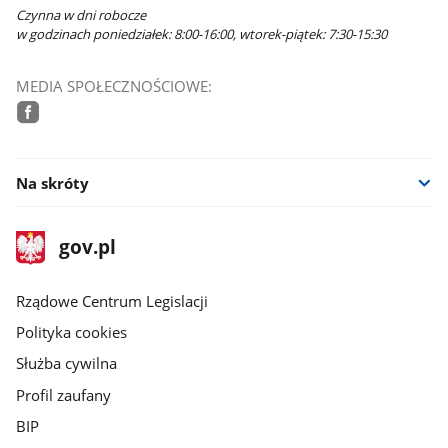
Czynna w dni robocze
w godzinach poniedziałek: 8:00-16:00, wtorek-piątek: 7:30-15:30
MEDIA SPOŁECZNOŚCIOWE:
facebook
Na skróty
stopka
Strona
gov.pl
gov.pl
główna
Rządowe Centrum Legislacji
Polityka cookies
Służba cywilna
Profil zaufany
BIP