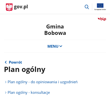
przejdź
gov.pl
do
wyszukiwar
Przejdź
do
Gmina
serwis
Bobowa
Biulety
Informa
Publicz
MENU
Gmina
Bobow
Powrót
Plan ogólny
Plan ogólny - do opiniowania i uzgodnień
Plan ogólny - konsultacje