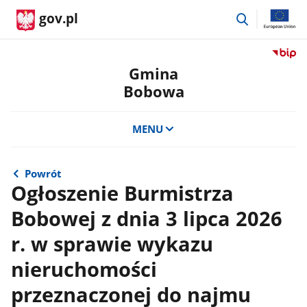
przejdź
gov.pl
do
wyszukiwar
Przejdź
do
Gmina
serwis
Bobowa
Biulety
Informa
Publicz
MENU
Gmina
Bobow
Powrót
Ogłoszenie Burmistrza
Bobowej z dnia 3 lipca 2026
r. w sprawie wykazu
nieruchomości
przeznaczonej do najmu