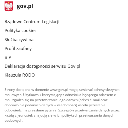
stopka
Strona
gov.pl
gov.pl
główna
Rządowe Centrum Legislacji
Polityka cookies
Służba cywilna
Profil zaufany
BIP
Deklaracja dostępności serwisu Gov.pl
Klauzula RODO
Strony dostępne w domenie www.gov.pl mogą zawierać adresy skrzynek
mailowych. Użytkownik korzystający z odnośnika będącego adresem e-
mail zgadza się na przetwarzanie jego danych (adres e-mail oraz
dobrowolnie podanych danych w wiadomości) w celu przesłania
odpowiedzi na przesłane pytania. Szczegóły przetwarzania danych przez
każdą z jednostek znajdują się w ich politykach przetwarzania danych
osobowych.