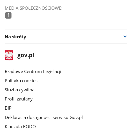
MEDIA SPOŁECZNOŚCIOWE:
facebook
Na skróty
stopka
Strona
gov.pl
gov.pl
główna
Rządowe Centrum Legislacji
Polityka cookies
Służba cywilna
Profil zaufany
BIP
Deklaracja dostępności serwisu Gov.pl
Klauzula RODO