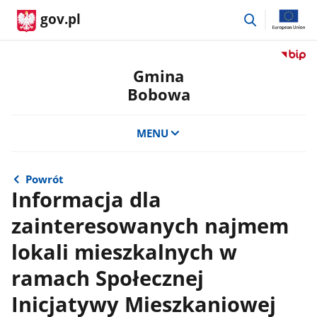
przejdź
gov.pl
do
wyszukiwar
Przejdź
do
Gmina
serwis
Bobowa
Biulety
Informa
Publicz
MENU
Gmina
Bobow
Powrót
Informacja dla
zainteresowanych najmem
lokali mieszkalnych w
ramach Społecznej
Inicjatywy Mieszkaniowej