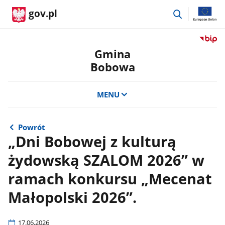
przejdź
gov.pl
do
wyszukiwar
Przejdź
do
Gmina
serwis
Bobowa
Biulety
Informa
Publicz
MENU
Gmina
Bobow
Powrót
„Dni Bobowej z kulturą
żydowską SZALOM 2026” w
ramach konkursu „Mecenat
Małopolski 2026”.
17.06.2026