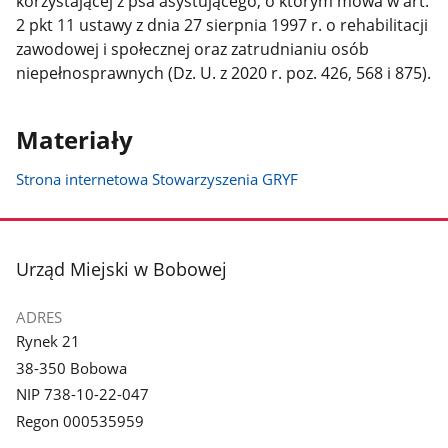
korzystającej z psa asystującego, o którym mowa w art.
2 pkt 11 ustawy z dnia 27 sierpnia 1997 r. o rehabilitacji
zawodowej i społecznej oraz zatrudnianiu osób
niepełnosprawnych (Dz. U. z 2020 r. poz. 426, 568 i 875).
Materiały
Strona internetowa Stowarzyszenia GRYF
stopka
Urząd Miejski w Bobowej
ADRES
Rynek 21
38-350 Bobowa
NIP 738-10-22-047
Regon 000535959