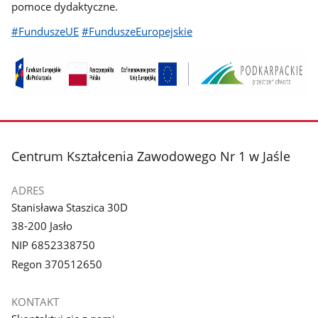
pomoce dydaktyczne.
#FunduszeUE
#FunduszeEuropejskie
stopka
Centrum Kształcenia Zawodowego Nr 1 w Jaśle
ADRES
Stanisława Staszica 30D
38-200 Jasło
NIP 6852338750
Regon 370512650
KONTAKT