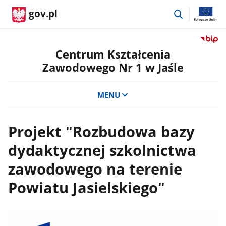
przejdź
gov.pl
do
wyszukiwar
Przejdź
do
Centrum Kształcenia
serwis
Zawodowego Nr 1 w Jaśle
Biulety
Informa
Publicz
MENU
Centru
Kształc
Zawod
Projekt "Rozbudowa bazy
Nr
dydaktycznej szkolnictwa
1
w
zawodowego na terenie
Jaśle
Powiatu Jasielskiego"