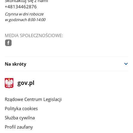
Skontaktuj się z nami
+48134462876
Czynna w dni robocze
w godzinach 8:00-14:00
MEDIA SPOŁECZNOŚCIOWE:
facebook
Na skróty
stopka
Strona
gov.pl
gov.pl
główna
Rządowe Centrum Legislacji
Polityka cookies
Służba cywilna
Profil zaufany