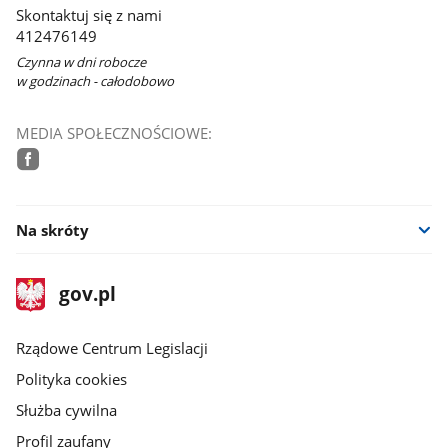
Skontaktuj się z nami
412476149
Czynna w dni robocze
w godzinach - całodobowo
MEDIA SPOŁECZNOŚCIOWE:
facebook
Na skróty
stopka
Strona
gov.pl
gov.pl
główna
Rządowe Centrum Legislacji
Polityka cookies
Służba cywilna
Profil zaufany