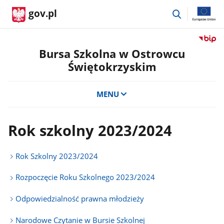
przejdź
gov.pl
do
wyszukiwar
Przejdź
do
Bursa Szkolna w Ostrowcu
serwis
Świętokrzyskim
Biulety
Informa
Publicz
MENU
Bursa
Szkoln
w
Rok szkolny 2023/2024
Ostrow
Święto
Rok Szkolny 2023/2024
Rozpoczęcie Roku Szkolnego 2023/2024
Odpowiedzialność prawna młodzieży
Narodowe Czytanie w Bursie Szkolnej