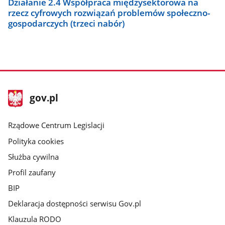
Działanie 2.4 Współpraca międzysektorowa na
rzecz cyfrowych rozwiązań problemów społeczno-
gospodarczych (trzeci nabór)
stopka
Strona
gov.pl
gov.pl
główna
Rządowe Centrum Legislacji
Polityka cookies
Służba cywilna
Profil zaufany
BIP
Deklaracja dostępności serwisu Gov.pl
Klauzula RODO