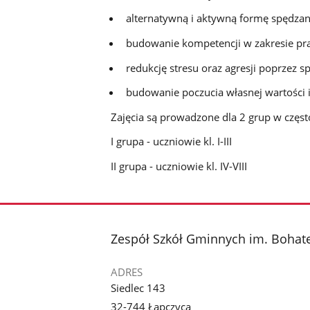
alternatywną i aktywną formę spędzan
budowanie kompetencji w zakresie prac
redukcję stresu oraz agresji poprzez sp
budowanie poczucia własnej wartości i
Zajęcia są prowadzone dla 2 grup w często
I grupa - uczniowie kl. I-III
II grupa - uczniowie kl. IV-VIII
stopka
Zespół Szkół Gminnych im. Bohate
ADRES
Siedlec 143
32-744 Łapczyca