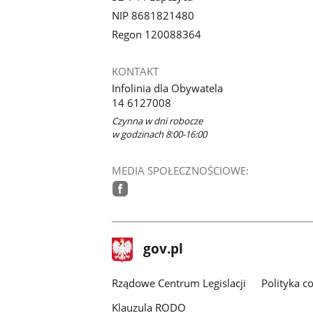
NIP 8681821480
Regon 120088364
KONTAKT
Infolinia dla Obywatela
14 6127008
Czynna w dni robocze
w godzinach 8:00-16:00
MEDIA SPOŁECZNOŚCIOWE:
facebook
stopka
Strona
gov.pl
gov.pl
główna
Rządowe Centrum Legislacji
Polityka c
Klauzula RODO