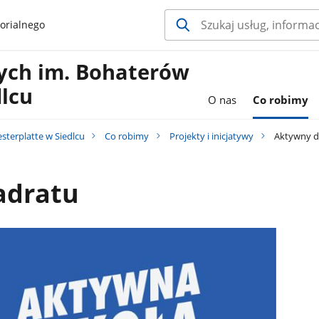
orialnego
ych im. Bohaterów
dlcu
O nas
Co robimy
terplatte w Siedlcu
Co robimy
Projekty i inicjatywy
Aktywny d
adratu