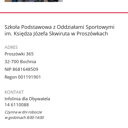
Pokaż
zdjęcie
1
z
stopka
Szkoła Podstawowa z Oddziałami Sportowymi
galerii.
im. Księdza Józefa Skwiruta w Proszówkach
ADRES
Proszówki 365
32-700 Bochnia
NIP 8681648509
Regon 001191901
KONTAKT
Infolinia dla Obywatela
14 6110088
Czynna w dni robocze
w godzinach 8:00-14:00