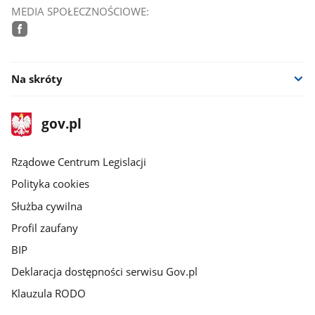
MEDIA SPOŁECZNOŚCIOWE:
facebook
Na skróty
stopka
Strona
gov.pl
gov.pl
główna
Rządowe Centrum Legislacji
Polityka cookies
Służba cywilna
Profil zaufany
BIP
Deklaracja dostępności serwisu Gov.pl
Klauzula RODO