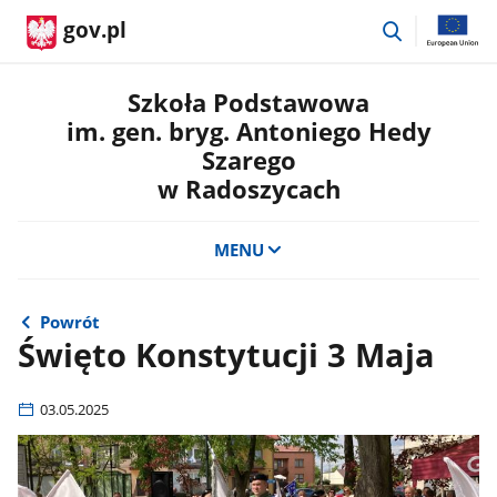
przejdź
gov.pl
do
wyszukiwar
Szkoła Podstawowa
im. gen. bryg. Antoniego Hedy
Szarego
w Radoszycach
MENU
Powrót
Święto Konstytucji 3 Maja
03.05.2025