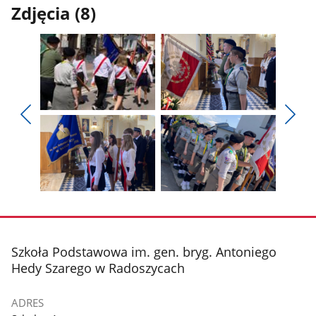
Zdjęcia (8)
Pokaż
Pokaż
zdjęcie
zdjęcie
Pokaż
Poka
1
2
poprzednie
nest
z
z
zdjęcia
zdjęc
galerii.
galerii.
Pokaż
Pokaż
zdjęcie
zdjęcie
3
4
z
z
stopka
Szkoła Podstawowa im. gen. bryg. Antoniego
galerii.
galerii.
Hedy Szarego w Radoszycach
ADRES