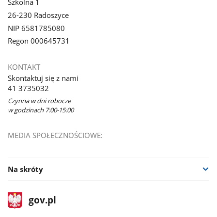
Szkolna 1
26-230 Radoszyce
NIP 6581785080
Regon 000645731
KONTAKT
Skontaktuj się z nami
41 3735032
Czynna w dni robocze
w godzinach 7:00-15:00
MEDIA SPOŁECZNOŚCIOWE:
Na skróty
stopka
Strona
gov.pl
gov.pl
główna