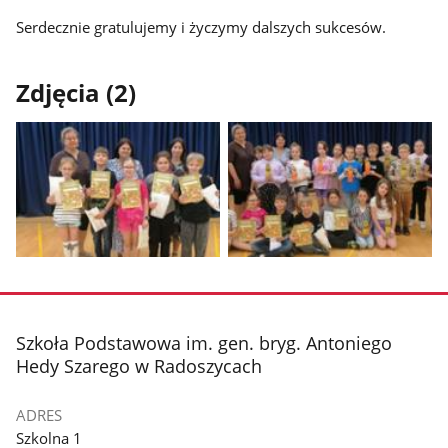
Serdecznie gratulujemy i życzymy dalszych sukcesów.
Zdjęcia (2)
Pokaż
Pokaż
zdjęcie
zdjęcie
1
2
z
z
stopka
Szkoła Podstawowa im. gen. bryg. Antoniego
galerii.
galerii.
Hedy Szarego w Radoszycach
ADRES
Szkolna 1