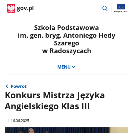
przejdź
gov.pl
do
wyszukiwar
Szkoła Podstawowa
im. gen. bryg. Antoniego Hedy
Szarego
w Radoszycach
MENU
Powrót
Konkurs Mistrza Języka
Angielskiego Klas III
16.06.2025