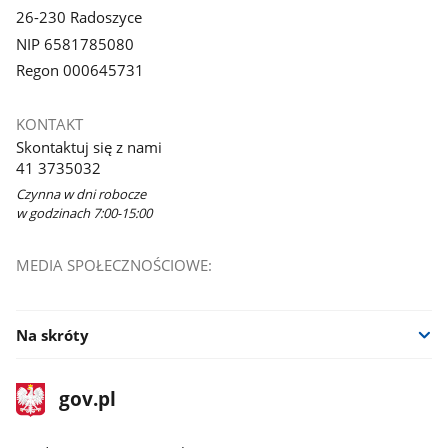
26-230 Radoszyce
NIP 6581785080
Regon 000645731
KONTAKT
Skontaktuj się z nami
41 3735032
Czynna w dni robocze
w godzinach 7:00-15:00
MEDIA SPOŁECZNOŚCIOWE:
Na skróty
stopka
Strona
gov.pl
gov.pl
główna