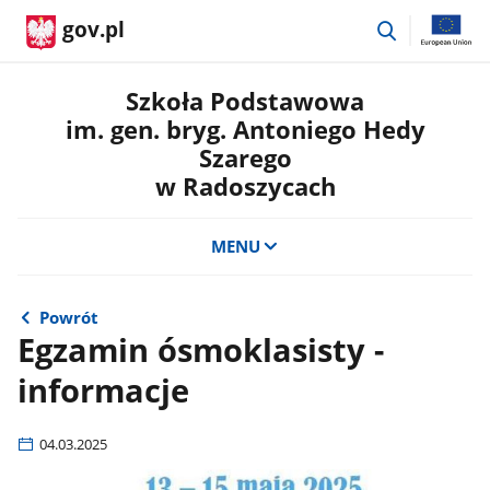
przejdź
gov.pl
do
wyszukiwar
Szkoła Podstawowa
im. gen. bryg. Antoniego Hedy
Szarego
w Radoszycach
MENU
Powrót
Egzamin ósmoklasisty -
informacje
04.03.2025