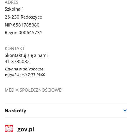
ADRES
Szkolna 1
26-230 Radoszyce
NIP 6581785080
Regon 000645731
KONTAKT
Skontaktuj się z nami
41 3735032
Czynna w dni robocze
w godzinach 7:00-15:00
MEDIA SPOŁECZNOŚCIOWE:
Na skróty
stopka
Strona
gov.pl