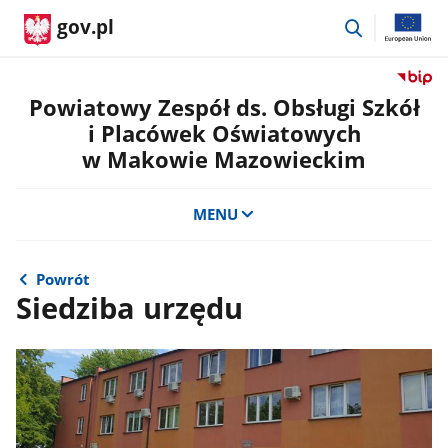
przejdź
gov.pl
do
wyszukiwar
Przejdź
do
Powiatowy Zespół ds. Obsługi Szkół
serwis
i Placówek Oświatowych
Biulety
w Makowie Mazowieckim
Informa
Publicz
Powiat
MENU
Zespół
ds.
Obsług
Powrót
Szkół
Siedziba urzędu
i
Placów
Oświat
w
Makow
Mazow