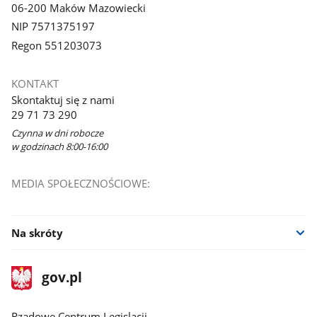
06-200 Maków Mazowiecki
NIP 7571375197
Regon 551203073
KONTAKT
Skontaktuj się z nami
29 71 73 290
Czynna w dni robocze
w godzinach 8:00-16:00
MEDIA SPOŁECZNOŚCIOWE:
Na skróty
stopka
Strona
gov.pl
gov.pl
główna
Rządowe Centrum Legislacji