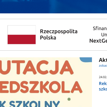
Ak
zobac
24.02
Rek
szk