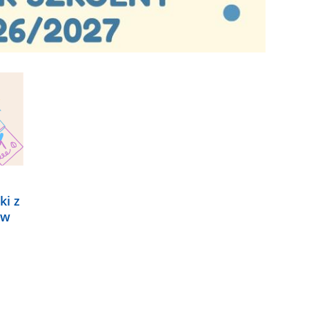
ki z
 w