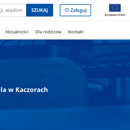
Logowanie
SZUKAJ
Zaloguj
do
panelu
Aktualności
Dla rodziców
Kontakt
ola w Kaczorach