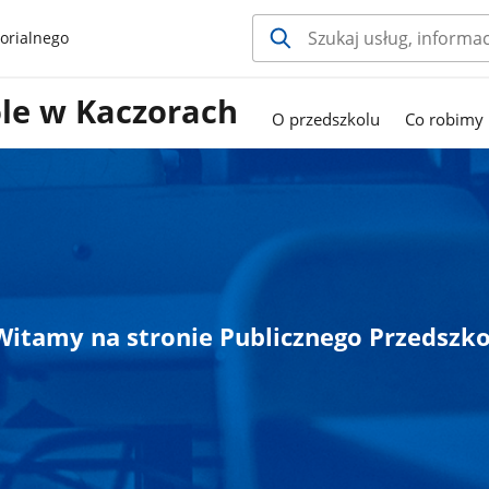
orialnego
ole w Kaczorach
O przedszkolu
Co robimy
Witamy na stronie Publicznego Przedszk