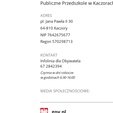
stopka
Publiczne Przedszkole w Kaczorac
ADRES
pl. Jana Pawła II 30
64-810 Kaczory
NIP 7642675677
Regon 570298713
KONTAKT
Infolinia dla Obywatela
67 2842394
Czynna w dni robocze
w godzinach 6:30-16:00
MEDIA SPOŁECZNOŚCIOWE:
stopka
Strona
gov.pl