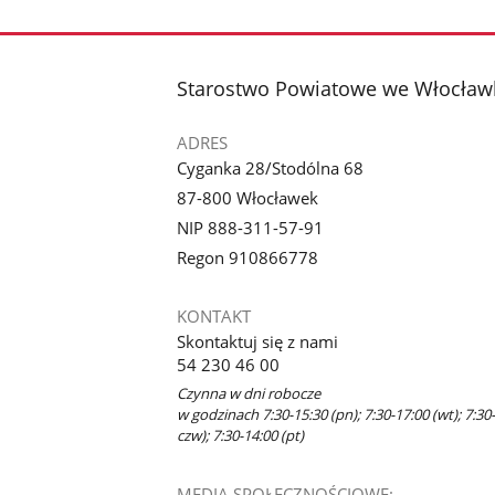
Pokaż
Pokaż
zdjęcia
zdjęcie
zdjęcie
1
2
z
z
stopka
Starostwo Powiatowe we Włocław
galerii.
galerii.
ADRES
Cyganka 28/Stodólna 68
87-800 Włocławek
NIP 888-311-57-91
Regon 910866778
KONTAKT
Skontaktuj się z nami
54 230 46 00
Czynna w dni robocze
w godzinach 7:30-15:30 (pn); 7:30-17:00 (wt); 7:30-
czw); 7:30-14:00 (pt)
MEDIA SPOŁECZNOŚCIOWE: