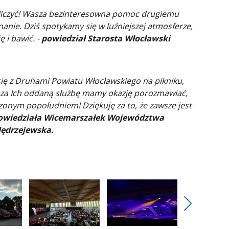
liczyć! Wasza bezinteresowna pomoc drugiemu
anie. Dziś spotykamy się w luźniejszej atmosferze,
 i bawić. -
powiedział Starosta Włocławski
się z Druhami Powiatu Włocławskiego na pikniku,
za Ich oddaną służbę mamy okazję porozmawiać,
dzonym popołudniem! Dziękuję za to, że zawsze jest
wiedziała Wicemarszałek Województwa
Jędrzejewska.
Pokaż
nestępne