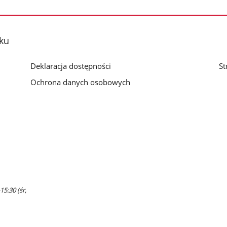
Pokaż
Pokaż
zdjęcia
zdjęcie
zdjęcie
3
4
z
z
ku
galerii.
galerii.
Deklaracja dostępności
St
Ochrona danych osobowych
15:30 (śr,