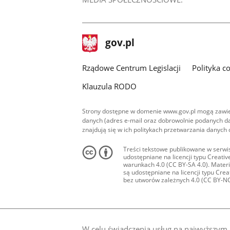
stopka
Strona
gov.pl
gov.pl
główna
Rządowe Centrum Legislacji
Polityka c
Klauzula RODO
Strony dostępne w domenie www.gov.pl mogą zawier
danych (adres e-mail oraz dobrowolnie podanych da
znajdują się w ich politykach przetwarzania danych
Treści tekstowe publikowane w serwis
udostępniane na licencji typu Creat
warunkach 4.0 (CC BY-SA 4.0). Materia
są udostępniane na licencji typu Cr
bez utworów zależnych 4.0 (CC BY-NC-N
W celu świadczenia usług na najwyższym p