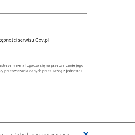
tępności serwisu Gov.pl
adresem e-mail zgadza się na przetwarzanie jego
ły przetwarzania danych przez każdą z jednostek
oznacza, że będą one zamieszczane