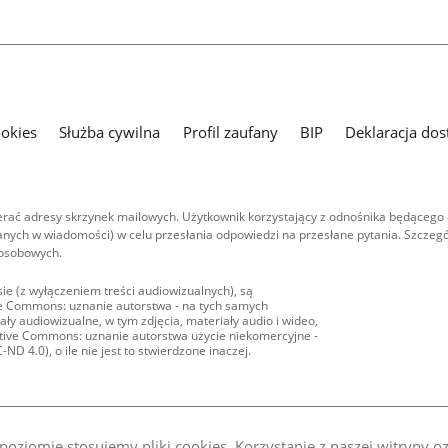
ookies
Służba cywilna
Profil zaufany
BIP
Deklaracja dos
ać adresy skrzynek mailowych. Użytkownik korzystający z odnośnika będącego 
nych w wiadomości) w celu przesłania odpowiedzi na przesłane pytania. Szczegó
 osobowych.
ie (z wyłączeniem treści audiowizualnych), są
ive Commons: uznanie autorstwa - na tych samych
ły audiowizualne, w tym zdjęcia, materiały audio i wideo,
eative Commons: uznanie autorstwa użycie niekomercyjne -
D 4.0), o ile nie jest to stwierdzone inaczej.
oziomie stosujemy pliki cookies. Korzystanie z naszej witryny 