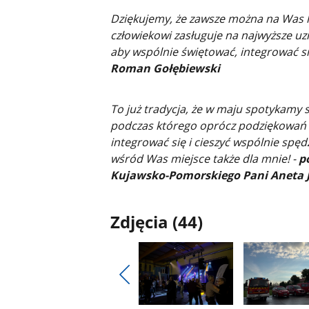
Dziękujemy, że zawsze można na Was 
człowiekowi zasługuje na najwyższe uzn
aby wspólnie świętować, integrować się
Roman Gołębiewski
To już tradycja, że w maju spotykamy 
podczas którego oprócz podziękowań 
integrować się i cieszyć wspólnie spę
wśród Was miejsce także dla mnie! -
po
Kujawsko-Pomorskiego Pani Aneta 
Zdjęcia (44)
Pokaż
poprzednie