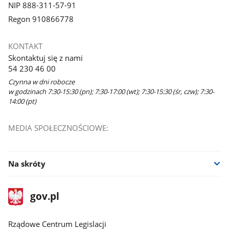
NIP 888-311-57-91
Regon 910866778
KONTAKT
Skontaktuj się z nami
54 230 46 00
Czynna w dni robocze
w godzinach 7:30-15:30 (pn); 7:30-17:00 (wt); 7:30-15:30 (śr, czw); 7:30-
14:00 (pt)
MEDIA SPOŁECZNOŚCIOWE:
Na skróty
stopka
Strona
gov.pl
gov.pl
główna
Rządowe Centrum Legislacji