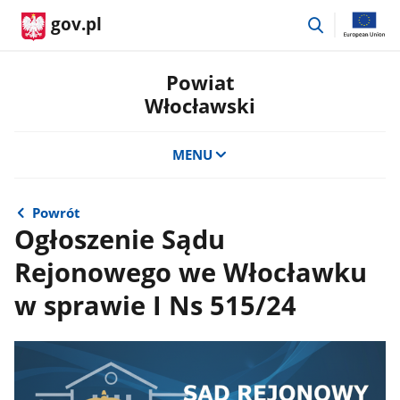
przejdź
gov.pl
do
wyszukiwar
Powiat
Włocławski
MENU
Powrót
Ogłoszenie Sądu
Rejonowego we Włocławku
w sprawie I Ns 515/24