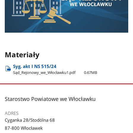
Materiały
Syg. akt I NS 515/24
Sąd​_Rejonowy​_we​_Włocławku1.pdf
0.67MB
stopka
Starostwo Powiatowe we Włocławku
ADRES
Cyganka 28/Stodólna 68
87-800 Włocławek