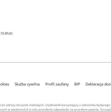
15:30 (śr,
ookies
Służba cywilna
Profil zaufany
BIP
Deklaracja dos
ać adresy skrzynek mailowych. Użytkownik korzystający z odnośnika będącego 
nych w wiadomości) w celu przesłania odpowiedzi na przesłane pytania. Szczegó