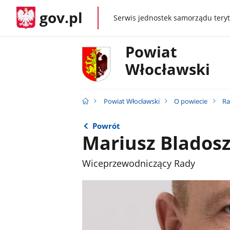
gov.pl
Serwis jednostek samorządu teryt
gov.pl
Powiat
Włocławski
Powiat Włocławski
O powiecie
Ra
Powrót
Mariusz Blados
Wiceprzewodniczący Rady