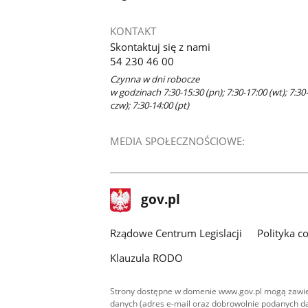
KONTAKT
Skontaktuj się z nami
54 230 46 00
Czynna w dni robocze
w godzinach 7:30-15:30 (pn); 7:30-17:00 (wt); 7:30-
czw); 7:30-14:00 (pt)
MEDIA SPOŁECZNOŚCIOWE:
stopka
Strona
gov.pl
gov.pl
główna
Rządowe Centrum Legislacji
Polityka c
Klauzula RODO
Strony dostępne w domenie www.gov.pl mogą zawier
danych (adres e-mail oraz dobrowolnie podanych da