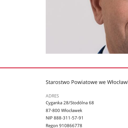
stopka
Starostwo Powiatowe we Włocław
ADRES
Cyganka 28/Stodólna 68
87-800 Włocławek
NIP 888-311-57-91
Regon 910866778