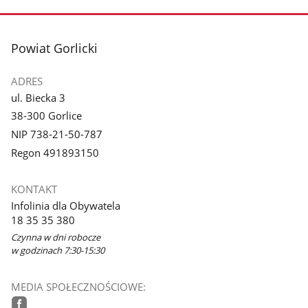
zdjęcie
zdjęcie
3
4
z
z
stopka
Powiat Gorlicki
galerii.
galerii.
ADRES
ul. Biecka 3
38-300 Gorlice
NIP 738-21-50-787
Regon 491893150
KONTAKT
Infolinia dla Obywatela
18 35 35 380
Czynna w dni robocze
w godzinach 7:30-15:30
MEDIA SPOŁECZNOŚCIOWE: