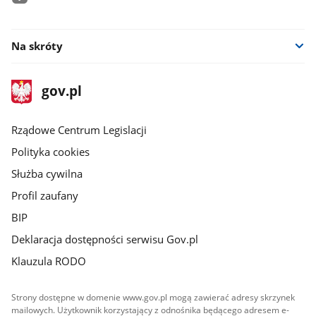
facebook
Na skróty
stopka
Strona
gov.pl
gov.pl
główna
Rządowe Centrum Legislacji
Polityka cookies
Służba cywilna
Profil zaufany
BIP
Deklaracja dostępności serwisu Gov.pl
Klauzula RODO
Strony dostępne w domenie www.gov.pl mogą zawierać adresy skrzynek
mailowych. Użytkownik korzystający z odnośnika będącego adresem e-