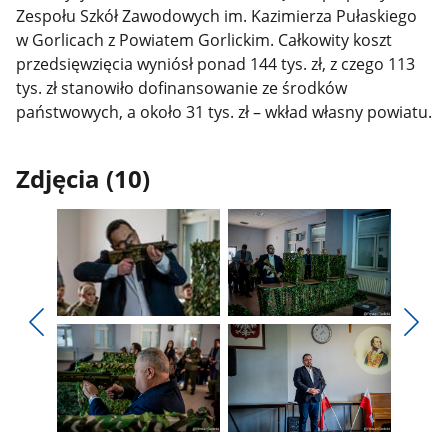
Zespołu Szkół Zawodowych im. Kazimierza Pułaskiego
w Gorlicach z Powiatem Gorlickim. Całkowity koszt
przedsięwzięcia wyniósł ponad 144 tys. zł, z czego 113
tys. zł stanowiło dofinansowanie ze środków
państwowych, a około 31 tys. zł – wkład własny powiatu.
Zdjęcia (10)
Pokaż
Pokaż
zdjęcie
zdjęcie
Pokaż
Poka
1
2
poprzednie
nest
z
z
zdjęcia
zdjęc
galerii.
galerii.
Pokaż
Pokaż