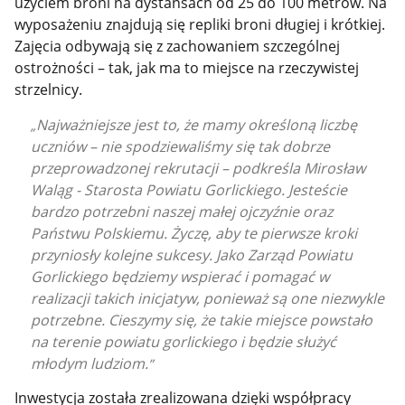
użyciem broni na dystansach od 25 do 100 metrów. Na
wyposażeniu znajdują się repliki broni długiej i krótkiej.
Zajęcia odbywają się z zachowaniem szczególnej
ostrożności – tak, jak ma to miejsce na rzeczywistej
strzelnicy.
Najważniejsze jest to, że mamy określoną liczbę
uczniów – nie spodziewaliśmy się tak dobrze
przeprowadzonej rekrutacji – podkreśla Mirosław
Waląg - Starosta Powiatu Gorlickiego. Jesteście
bardzo potrzebni naszej małej ojczyźnie oraz
Państwu Polskiemu. Życzę, aby te pierwsze kroki
przyniosły kolejne sukcesy. Jako Zarząd Powiatu
Gorlickiego będziemy wspierać i pomagać w
realizacji takich inicjatyw, ponieważ są one niezwykle
potrzebne. Cieszymy się, że takie miejsce powstało
na terenie powiatu gorlickiego i będzie służyć
młodym ludziom.
Inwestycja została zrealizowana dzięki współpracy