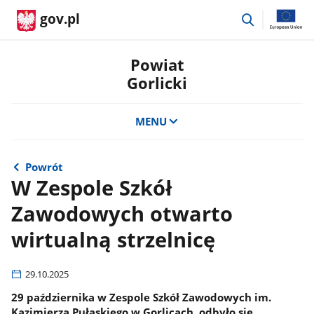
przejdź
gov.pl
do
wyszukiwar
Powiat
Gorlicki
MENU
Powrót
W Zespole Szkół
Zawodowych otwarto
wirtualną strzelnicę
29.10.2025
29 października w Zespole Szkół Zawodowych im.
Kazimierza Pułaskiego w Gorlicach, odbyło się