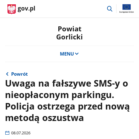
przejdź
gov.pl
do
wyszukiwar
Powiat
Gorlicki
MENU
Powrót
Uwaga na fałszywe SMS-y o
nieopłaconym parkingu.
Policja ostrzega przed nową
metodą oszustwa
08.07.2026