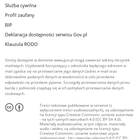
Służba cywilna
Profil zaufany
BIP
Deklaracja dostępności serwisu Gov.pl
Klauzula RODO
Strony dostępne w domenie www.gov.pl mogą zawierać adresy skrzynek
mailowych. Użytkownik korzystający z odnośnika będącego adresem e-
mail zgadza się na przetwarzanie jego danych (adres e-mail oraz
dobrowolnie podanych danych w wiadomości) w celu przesłania
odpowiedzi na przesłane pytania. Szczegóły przetwarzania danych przez
każdą z jednostek znajdują się w ich politykach przetwarzania danych
osobowych.
Treści tekstowe publikowane w serwisie (z
wyłączeniem treści audiowizualnych), są udostępniane
na licencji typu Creative Commons: uznanie autorstwa
- na tych samych warunkach 4.0 (CC BY-SA 4.0).
Materiały audiowizualne, w tym zdjęcia, materiały
audio i wideo, są udostępniane na licencji typu
Creative Commons: uznanie autorstwa użycie
niekomercyjne - bez utworów zależnych 4.0 (CC BY-