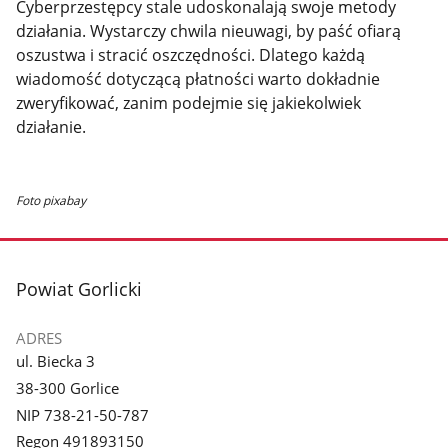
Cyberprzestępcy stale udoskonalają swoje metody
działania. Wystarczy chwila nieuwagi, by paść ofiarą
oszustwa i stracić oszczędności. Dlatego każdą
wiadomość dotyczącą płatności warto dokładnie
zweryfikować, zanim podejmie się jakiekolwiek
działanie.
Foto pixabay
stopka
Powiat Gorlicki
ADRES
ul. Biecka 3
38-300 Gorlice
NIP 738-21-50-787
Regon 491893150