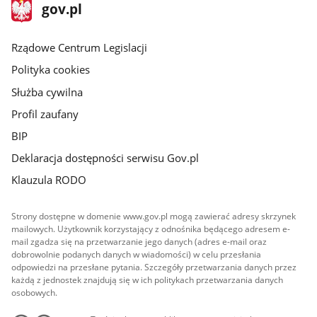
stopka
Strona
gov.pl
gov.pl
główna
Rządowe Centrum Legislacji
Polityka cookies
Służba cywilna
Profil zaufany
BIP
Deklaracja dostępności serwisu Gov.pl
Klauzula RODO
Strony dostępne w domenie www.gov.pl mogą zawierać adresy skrzynek
mailowych. Użytkownik korzystający z odnośnika będącego adresem e-
mail zgadza się na przetwarzanie jego danych (adres e-mail oraz
dobrowolnie podanych danych w wiadomości) w celu przesłania
odpowiedzi na przesłane pytania. Szczegóły przetwarzania danych przez
każdą z jednostek znajdują się w ich politykach przetwarzania danych
osobowych.