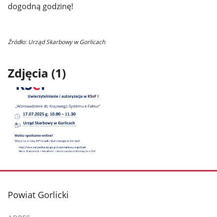
dogodną godzinę!
Źródło: Urząd Skarbowy w Gorlicach
Zdjęcia (1)
Pokaż
zdjęcie
1
z
stopka
Powiat Gorlicki
galerii.