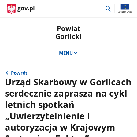
przejdź
gov.pl
do
wyszukiwar
Powiat
Gorlicki
MENU
Powrót
Urząd Skarbowy w Gorlicach
serdecznie zaprasza na cykl
letnich spotkań
„Uwierzytelnienie i
autoryzacja w Krajowym