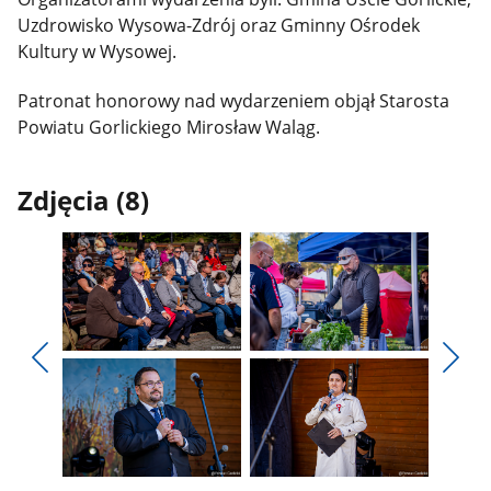
Uzdrowisko Wysowa-Zdrój oraz Gminny Ośrodek
Kultury w Wysowej.
Patronat honorowy nad wydarzeniem objął Starosta
Powiatu Gorlickiego Mirosław Waląg.
Zdjęcia (8)
Pokaż
Pokaż
zdjęcie
zdjęcie
Pokaż
Poka
1
2
poprzednie
nest
z
z
zdjęcia
zdjęc
galerii.
galerii.
Pokaż
Pokaż