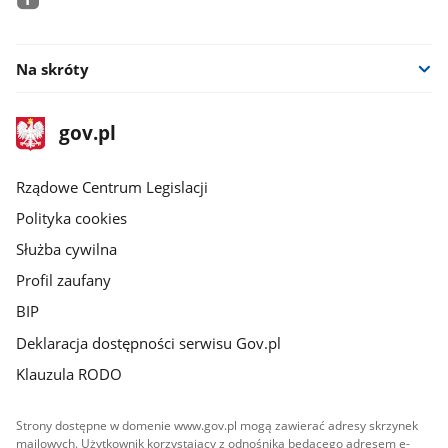
facebook
Na skróty
stopka
Strona
gov.pl
gov.pl
główna
Rządowe Centrum Legislacji
Polityka cookies
Służba cywilna
Profil zaufany
BIP
Deklaracja dostępności serwisu Gov.pl
Klauzula RODO
Strony dostępne w domenie www.gov.pl mogą zawierać adresy skrzynek
mailowych. Użytkownik korzystający z odnośnika będącego adresem e-