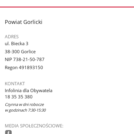
zdjęcie
zdjęcie
3
4
z
z
stopka
Powiat Gorlicki
galerii.
galerii.
ADRES
ul. Biecka 3
38-300 Gorlice
NIP 738-21-50-787
Regon 491893150
KONTAKT
Infolinia dla Obywatela
18 35 35 380
Czynna w dni robocze
w godzinach 7:30-15:30
MEDIA SPOŁECZNOŚCIOWE: