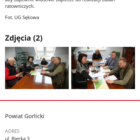
ratowniczych.
Fot. UG Sękowa
Zdjęcia (2)
Pokaż
Pokaż
zdjęcie
zdjęcie
1
2
z
z
stopka
Powiat Gorlicki
galerii.
galerii.
ADRES
ul. Biecka 3