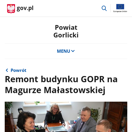
przejdź
gov.pl
do
wyszukiwar
Powiat
Gorlicki
MENU
Powrót
Remont budynku GOPR na
Magurze Małastowskiej