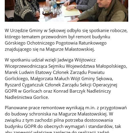
W Urzędzie Gminy w Sękowej odbyło się spotkanie robocze,
którego tematem przewodnim był remont budynku
Górskiego Ochotniczego Pogotowia Ratunkowego
znajdującego się na Magurze Małastowskiej.
W spotkaniu udział wzięli Jadwiga Wójtowicz
Wiceprzewodnicząca Sejmiku Województwa Małopolskiego,
Marek Ludwin Etatowy Członek Zarządu Powiatu
Gorlickiego, Małgorzata Małuch Wójt Gminy Sękowa,
Ryszard Cygańczuk Członek Zarządu Sekcji Operacyjnej
GOPR w Gorlicach oraz Konrad Barczyk Nadleśniczy
Nadleśnictwa Gorlice.
Planowane prace remontowe wynikają m.in. z przygotowań
do budowy schroniska na Magurze Małastowskiej. W
związku z tym zachodzi pilna potrzeba dostosowania
budynku GOPR do obecnych wymagań i standardów, tak
aby zapewnić właściwe zaplecze do realizacji zadań