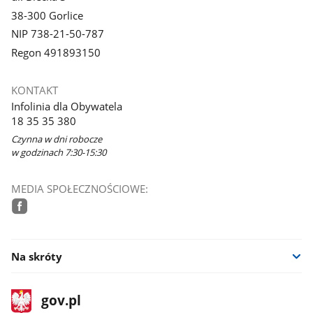
38-300 Gorlice
NIP 738-21-50-787
Regon 491893150
KONTAKT
Infolinia dla Obywatela
18 35 35 380
Czynna w dni robocze
w godzinach 7:30-15:30
MEDIA SPOŁECZNOŚCIOWE:
facebook
Na skróty
stopka
Strona
gov.pl
gov.pl