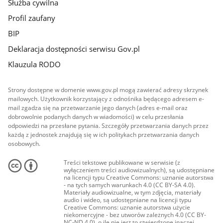
Służba cywilna
Profil zaufany
BIP
Deklaracja dostępności serwisu Gov.pl
Klauzula RODO
Strony dostępne w domenie www.gov.pl mogą zawierać adresy skrzynek
mailowych. Użytkownik korzystający z odnośnika będącego adresem e-
mail zgadza się na przetwarzanie jego danych (adres e-mail oraz
dobrowolnie podanych danych w wiadomości) w celu przesłania
odpowiedzi na przesłane pytania. Szczegóły przetwarzania danych przez
każdą z jednostek znajdują się w ich politykach przetwarzania danych
osobowych.
Treści tekstowe publikowane w serwisie (z
wyłączeniem treści audiowizualnych), są udostępniane
na licencji typu Creative Commons: uznanie autorstwa
- na tych samych warunkach 4.0 (CC BY-SA 4.0).
Materiały audiowizualne, w tym zdjęcia, materiały
audio i wideo, są udostępniane na licencji typu
Creative Commons: uznanie autorstwa użycie
niekomercyjne - bez utworów zależnych 4.0 (CC BY-
NC-ND 4.0), o ile nie jest to stwierdzone inaczej.