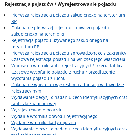
Rejestracja pojazdów / Wyrejestrowanie pojazdu
Pierwsza rejestracja pojazdu zakupionego na terytorium
RP
Dokonanie pierwszej rejestracji nowego pojazdu
zakupionego na terenie RP
Rejestracja pojazdu używanego zakupionego na
terytorium RP
Pierwsza rejestracja pojazdu sprowadzonego z zagranicy
Czasowa rejestracja pojazdu na wniosek jego właściciela
Wniosek o wtórnik tablic rejestracyjnych/ trzecia tablica
Czasowe wycofanie pojazdu z ruchu / przedłużenie
wycofania pojazdu z ruchu
Dokonanie wpisu lub wykreślenia adnotacji w dowodzie
rejestracyjnym
Wydawanie decyzji o nadaniu cech identyfikacyjnych oraz
tabliczki znamionowej
Wyrejestrowanie pojazdu
Wydanie wtórnika dowodu rejestracyjnego
Wydanie wtórnika karty pojazdu
Wydawanie decyzji o nadaniu cech identyfikacyjnych oraz