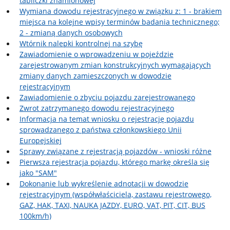
tabliczki znamionowej
Wymiana dowodu rejestracyjnego w związku z: 1 - brakiem
miejsca na kolejne wpisy terminów badania technicznego;
2 - zmianą danych osobowych
Wtórnik nalepki kontrolnej na szybę
Zawiadomienie o wprowadzeniu w pojeździe
zarejestrowanym zmian konstrukcyjnych wymagających
zmiany danych zamieszczonych w dowodzie
rejestracyjnym
Zawiadomienie o zbyciu pojazdu zarejestrowanego
Zwrot zatrzymanego dowodu rejestracyjnego
Informacja na temat wniosku o rejestrację pojazdu
sprowadzanego z państwa członkowskiego Unii
Europejskiej
Sprawy związane z rejestracją pojazdów - wnioski różne
Pierwsza rejestracja pojazdu, którego markę określa się
jako "SAM"
Dokonanie lub wykreślenie adnotacji w dowodzie
rejestracyjnym (współwłaściciela, zastawu rejestrowego,
GAZ, HAK, TAXI, NAUKA JAZDY, EURO, VAT, PIT, CIT, BUS
100km/h)