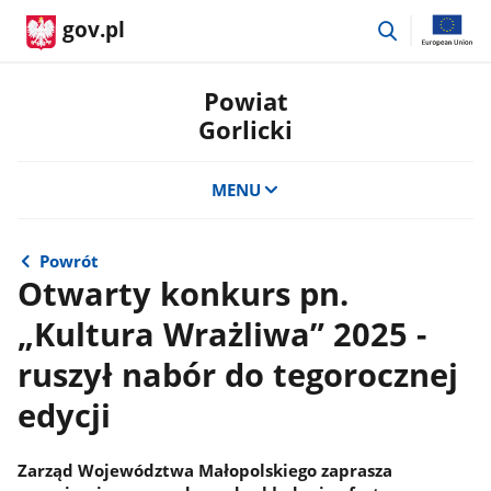
przejdź
gov.pl
do
wyszukiwar
Powiat
Gorlicki
MENU
Powrót
Otwarty konkurs pn.
„Kultura Wrażliwa” 2025 -
ruszył nabór do tegorocznej
edycji
Zarząd Województwa Małopolskiego zaprasza