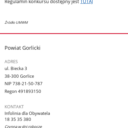
Regulamin konkursu dostępny jest
TUTAJ
Źródło UMWM
stopka
Powiat Gorlicki
ADRES
ul. Biecka 3
38-300 Gorlice
NIP 738-21-50-787
Regon 491893150
KONTAKT
Infolinia dla Obywatela
18 35 35 380
Czynna w dni robocze