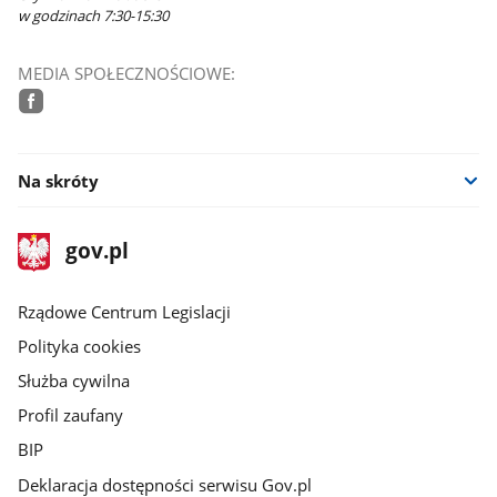
w godzinach 7:30-15:30
MEDIA SPOŁECZNOŚCIOWE:
facebook
Na skróty
stopka
Strona
gov.pl
gov.pl
główna
Rządowe Centrum Legislacji
Polityka cookies
Służba cywilna
Profil zaufany
BIP
Deklaracja dostępności serwisu Gov.pl