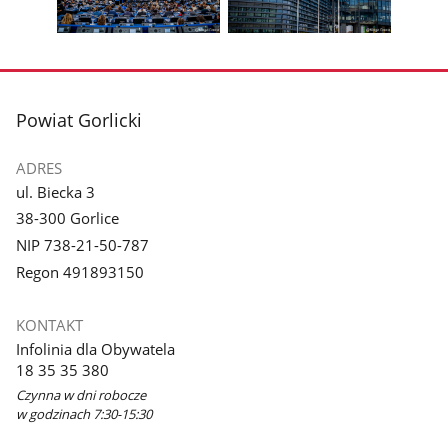
galerii.
galerii.
Pokaż
Pokaż
zdjęcie
zdjęcie
3
4
z
z
stopka
Powiat Gorlicki
galerii.
galerii.
ADRES
ul. Biecka 3
38-300 Gorlice
NIP 738-21-50-787
Regon 491893150
KONTAKT
Infolinia dla Obywatela
18 35 35 380
Czynna w dni robocze
w godzinach 7:30-15:30