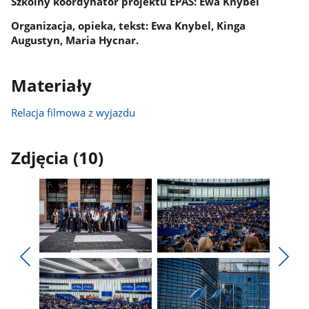
Szkolny koordynator projektu EPAS: Ewa Knybel
Organizacja, opieka, tekst: Ewa Knybel, Kinga
Augustyn, Maria Hycnar.
Materiały
Relacja filmowa z wyjazdu
Zdjęcia (10)
Pokaż
Pokaż
zdjęcie
zdjęcie
Pokaż
Poka
1
2
poprzednie
nest
z
z
zdjęcia
zdjęc