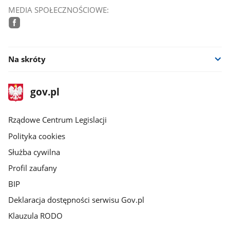
MEDIA SPOŁECZNOŚCIOWE:
facebook
Na skróty
stopka
Strona
gov.pl
gov.pl
główna
Rządowe Centrum Legislacji
Polityka cookies
Służba cywilna
Profil zaufany
BIP
Deklaracja dostępności serwisu Gov.pl
Klauzula RODO