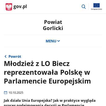
przejdź
gov.pl
do
wyszukiwar
Powiat
Gorlicki
MENU
Powrót
Młodzież z LO Biecz
reprezentowała Polskę w
Parlamencie Europejskim
10.10.2025
Jak działa Unia Europejska? Jak w praktyce wygląda
proces podejmowania decyzji w Parlamencie