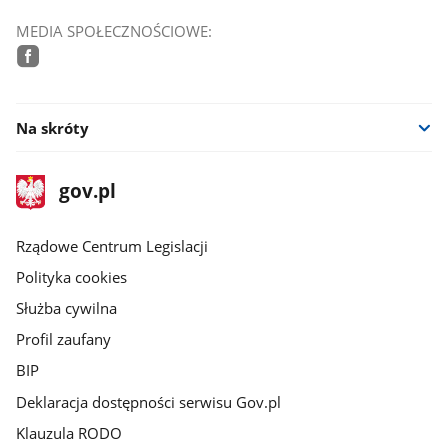
MEDIA SPOŁECZNOŚCIOWE:
facebook
Na skróty
stopka
Strona
gov.pl
gov.pl
główna
Rządowe Centrum Legislacji
Polityka cookies
Służba cywilna
Profil zaufany
BIP
Deklaracja dostępności serwisu Gov.pl
Klauzula RODO