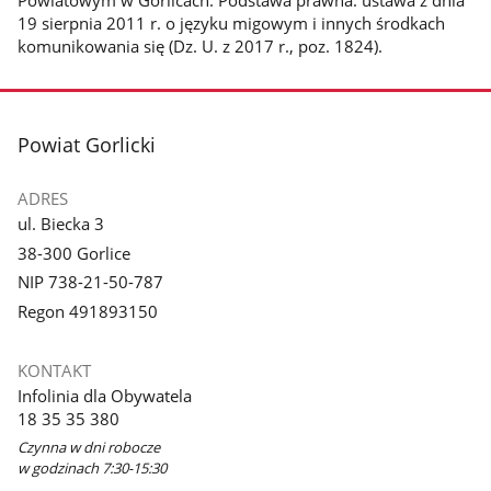
Powiatowym w Gorlicach. Podstawa prawna: ustawa z dnia
19 sierpnia 2011 r. o języku migowym i innych środkach
komunikowania się (Dz. U. z 2017 r., poz. 1824).
stopka
Powiat Gorlicki
ADRES
ul. Biecka 3
38-300 Gorlice
NIP 738-21-50-787
Regon 491893150
KONTAKT
Infolinia dla Obywatela
18 35 35 380
Czynna w dni robocze
w godzinach 7:30-15:30