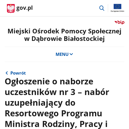
przejdź
gov.pl
do
wyszukiwar
Przejdź
do
Miejski Ośrodek Pomocy Społecznej
serwis
w Dąbrowie Białostockiej
Biulety
Informa
Publicz
MENU
Miejski
Ośrode
Pomoc
Powrót
Społecz
Ogłoszenie o naborze
w
uczestników nr 3 – nabór
Dąbrow
Białost
uzupełniający do
Resortowego Programu
Ministra Rodziny, Pracy i