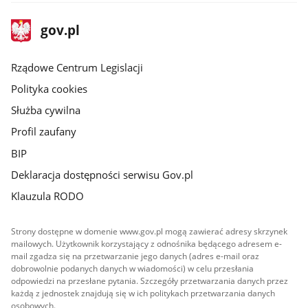
stopka
Strona
gov.pl
gov.pl
główna
Rządowe Centrum Legislacji
Polityka cookies
Służba cywilna
Profil zaufany
BIP
Deklaracja dostępności serwisu Gov.pl
Klauzula RODO
Strony dostępne w domenie www.gov.pl mogą zawierać adresy skrzynek
mailowych. Użytkownik korzystający z odnośnika będącego adresem e-
mail zgadza się na przetwarzanie jego danych (adres e-mail oraz
dobrowolnie podanych danych w wiadomości) w celu przesłania
odpowiedzi na przesłane pytania. Szczegóły przetwarzania danych przez
każdą z jednostek znajdują się w ich politykach przetwarzania danych
osobowych.