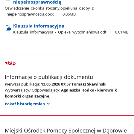
niepełnosprawnością
Oświadczenie​_członka​_rodziny,opiekuna​_osoby​_z​
_niepełnosprawnością.docx
0.06MB
Klauzula informacyjna
Klauzula​_informacyjna​_-​_Opieka​_wytchnieniowa.odt
0.01MB
Informacje o publikacji dokumentu
Pierwsza publikacja:
13.05.2026 07:57 Tomasz Skawiński
Wytwarzający/ Odpowiadający:
Agnieszka Hońko - kierownik
komórki organizacyjnej
Pokaż historię zmian
stopka
Miejski Ośrodek Pomocy Społecznej w Dąbrowie