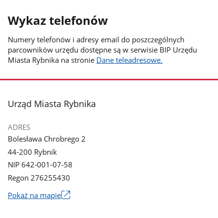
Wykaz telefonów
Numery telefonów i adresy email do poszczególnych
parcowników urzędu dostępne są w serwisie BIP Urzędu
Miasta Rybnika na stronie
Dane teleadresowe.
stopka
Urząd Miasta Rybnika
ADRES
Bolesława Chrobrego 2
44-200 Rybnik
NIP 642-001-07-58
Regon 276255430
Link
Pokaż na mapie
otworzy
się