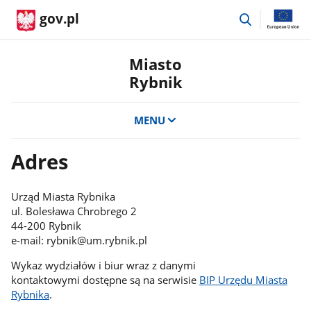
przejdź
gov.pl
do
wyszukiwar
Miasto
Rybnik
MENU
Adres
Urząd Miasta Rybnika
ul. Bolesława Chrobrego 2
44-200 Rybnik
e-mail: rybnik@um.rybnik.pl
Wykaz wydziałów i biur wraz z danymi
kontaktowymi dostępne są na serwisie
BIP Urzędu Miasta
Rybnika
.