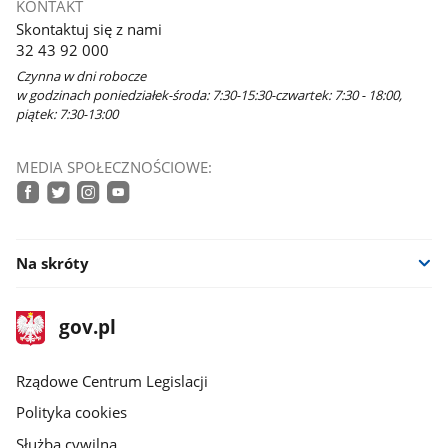
KONTAKT
w
Skontaktuj się z nami
nowym
32 43 92 000
oknie
Czynna w dni robocze
w godzinach poniedziałek-środa: 7:30-15:30-czwartek: 7:30 - 18:00,
piątek: 7:30-13:00
MEDIA SPOŁECZNOŚCIOWE:
UM
SMS
facebook
twitter
instagram
youtube
Na skróty
stopka
Strona
gov.pl
gov.pl
główna
Rządowe Centrum Legislacji
Polityka cookies
Służba cywilna