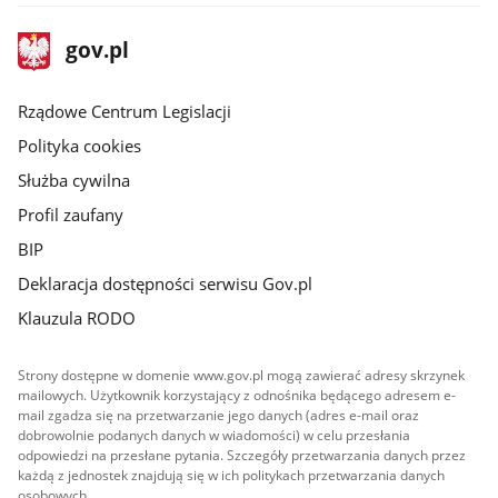
stopka
Strona
gov.pl
gov.pl
główna
Rządowe Centrum Legislacji
Polityka cookies
Służba cywilna
Profil zaufany
BIP
Deklaracja dostępności serwisu Gov.pl
Klauzula RODO
Strony dostępne w domenie www.gov.pl mogą zawierać adresy skrzynek
mailowych. Użytkownik korzystający z odnośnika będącego adresem e-
mail zgadza się na przetwarzanie jego danych (adres e-mail oraz
dobrowolnie podanych danych w wiadomości) w celu przesłania
odpowiedzi na przesłane pytania. Szczegóły przetwarzania danych przez
każdą z jednostek znajdują się w ich politykach przetwarzania danych
osobowych.