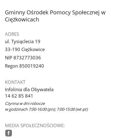
stopka
Gminny Ośrodek Pomocy Społecznej w
Ciężkowicach
ADRES
ul. Tysiąclecia 19
33-190 Ciężkowice
NIP 8732773036
Regon 850019240
KONTAKT
Infolinia dla Obywatela
14 62 85 841
Czynna w dni robocze
w godzinach 7:00-16:00 (pn); 7:00-15:00 (wt-pt)
MEDIA SPOŁECZNOŚCIOWE: