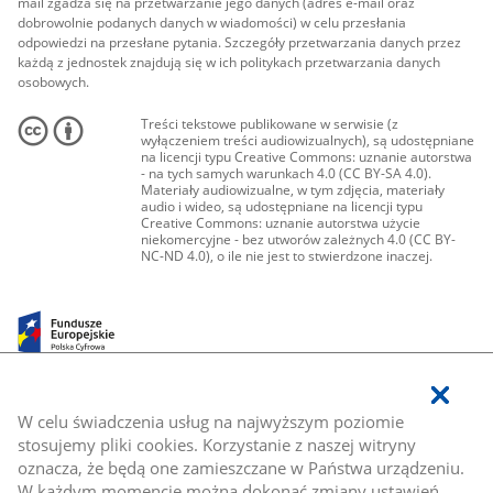
mail zgadza się na przetwarzanie jego danych (adres e-mail oraz
dobrowolnie podanych danych w wiadomości) w celu przesłania
odpowiedzi na przesłane pytania. Szczegóły przetwarzania danych przez
każdą z jednostek znajdują się w ich politykach przetwarzania danych
osobowych.
Treści tekstowe publikowane w serwisie (z
wyłączeniem treści audiowizualnych), są udostępniane
na licencji typu Creative Commons: uznanie autorstwa
- na tych samych warunkach 4.0 (CC BY-SA 4.0).
Materiały audiowizualne, w tym zdjęcia, materiały
audio i wideo, są udostępniane na licencji typu
Creative Commons: uznanie autorstwa użycie
niekomercyjne - bez utworów zależnych 4.0 (CC BY-
NC-ND 4.0), o ile nie jest to stwierdzone inaczej.
W celu świadczenia usług na najwyższym poziomie
stosujemy pliki cookies. Korzystanie z naszej witryny
oznacza, że będą one zamieszczane w Państwa urządzeniu.
W każdym momencie można dokonać zmiany ustawień