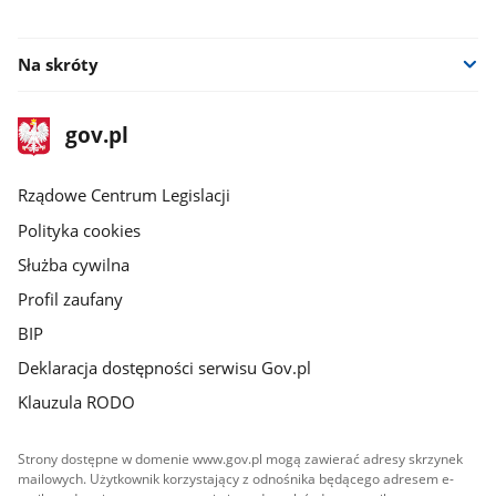
facebook
Na skróty
stopka
Strona
gov.pl
gov.pl
główna
Rządowe Centrum Legislacji
Polityka cookies
Służba cywilna
Profil zaufany
BIP
Deklaracja dostępności serwisu Gov.pl
Klauzula RODO
Strony dostępne w domenie www.gov.pl mogą zawierać adresy skrzynek
mailowych. Użytkownik korzystający z odnośnika będącego adresem e-