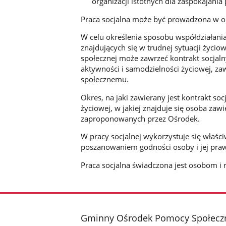
organizacji istotnych dla zaspokajania
Praca socjalna może być prowadzona w op
W celu określenia sposobu współdziałan
znajdujących się w trudnej sytuacji życi
społecznej może zawrzeć kontrakt socjaln
aktywności i samodzielności życiowej, z
społecznemu.
Okres, na jaki zawierany jest kontrakt so
życiowej, w jakiej znajduje się osoba zawi
zaproponowanych przez Ośrodek.
W pracy socjalnej wykorzystuje się właści
poszanowaniem godności osoby i jej pra
Praca socjalna świadczona jest osobom i
stopka
Gminny Ośrodek Pomocy Społeczn