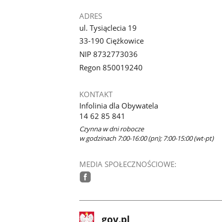
ADRES
ul. Tysiąclecia 19
33-190 Ciężkowice
NIP 8732773036
Regon 850019240
KONTAKT
Infolinia dla Obywatela
14 62 85 841
Czynna w dni robocze
w godzinach 7:00-16:00 (pn); 7:00-15:00 (wt-pt)
MEDIA SPOŁECZNOŚCIOWE:
facebook
stopka
Strona
gov.pl