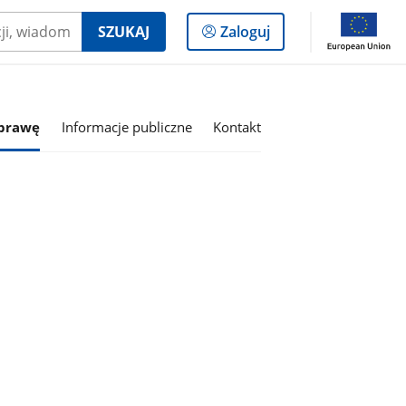
Logowanie
SZUKAJ
Zaloguj
do
panelu
sprawę
Informacje publiczne
Kontakt