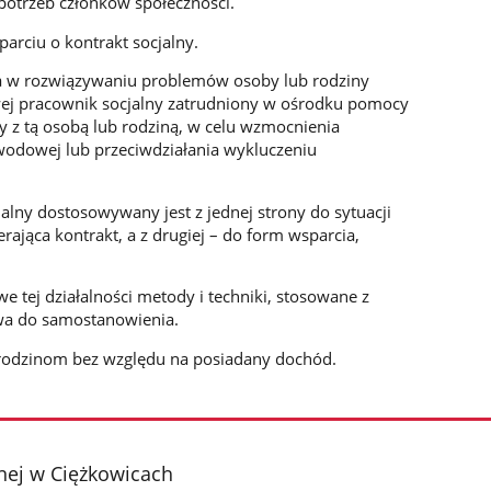
 potrzeb członków społeczności.
arciu o kontrakt socjalny.
ia w rozwiązywaniu problemów osoby lub rodziny
owej pracownik socjalny zatrudniony w ośrodku pomocy
y z tą osobą lub rodziną, w celu wzmocnienia
awodowej lub przeciwdziałania wykluczeniu
cjalny dostosowywany jest z jednej strony do sytuacji
erająca kontrakt, a z drugiej – do form wsparcia,
we tej działalności metody i techniki, stosowane z
wa do samostanowienia.
 rodzinom bez względu na posiadany dochód.
ej w Ciężkowicach