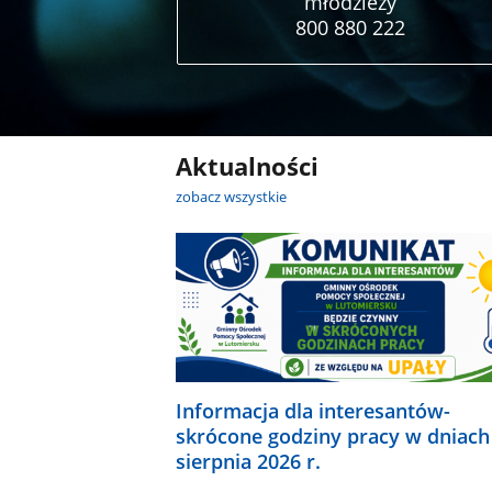
młodzieży
800 880 222
Aktualności
zobacz wszystkie
Informacja dla interesantów-
skrócone godziny pracy w dniach
sierpnia 2026 r.