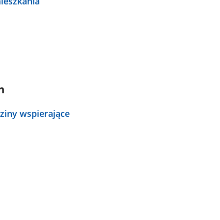
ieszkania
h
ziny wspierające