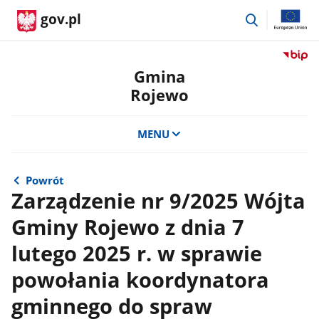
przejdź
gov.pl
do
wyszukiwar
Przejdź
do
Gmina
serwis
Rojewo
Biulety
Informa
Publicz
MENU
Gmina
Rojewo
Powrót
Zarządzenie nr 9/2025 Wójta
Gminy Rojewo z dnia 7
lutego 2025 r. w sprawie
powołania koordynatora
gminnego do spraw