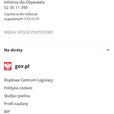
Infolinia dla Obywatela
52 35 11 390
Czynna w dni robocze
w godzinach 7:15-15:15
MEDIA SPOŁECZNOŚCIOWE:
Na skróty
stopka
Strona
gov.pl
gov.pl
główna
Rządowe Centrum Legislacji
Polityka cookies
Służba cywilna
Profil zaufany
BIP