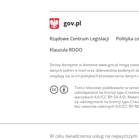
stopka
Strona
gov.pl
gov.pl
główna
Rządowe Centrum Legislacji
Polityka c
Klauzula RODO
Strony dostępne w domenie www.gov.pl mogą zawier
danych (adres e-mail oraz dobrowolnie podanych da
znajdują się w ich politykach przetwarzania danych
Treści tekstowe publikowane w serwis
udostępniane na licencji typu Creat
warunkach 4.0 (CC BY-SA 4.0). Materia
są udostępniane na licencji typu Cr
bez utworów zależnych 4.0 (CC BY-NC-N
W celu świadczenia usług na najwyższym p