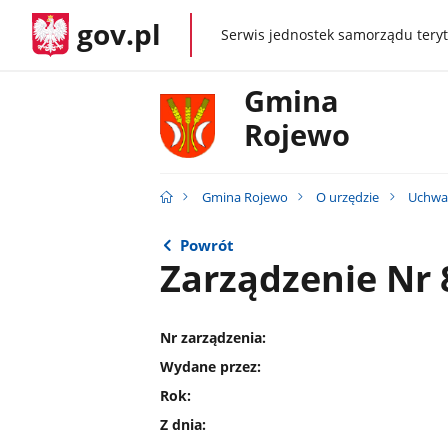
gov.pl
Serwis jednostek samorządu teryt
gov.pl
Gmina
Rojewo
Gmina Rojewo
O urzędzie
Uchwał
Powrót
Zarządzenie Nr 
Nr zarządzenia:
Wydane przez:
Rok:
Z dnia: