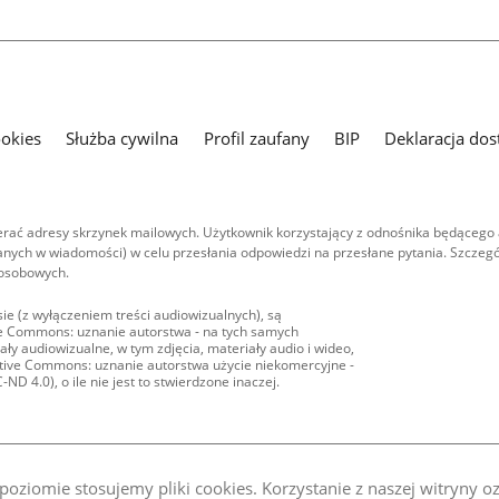
ookies
Służba cywilna
Profil zaufany
BIP
Deklaracja dos
ać adresy skrzynek mailowych. Użytkownik korzystający z odnośnika będącego 
nych w wiadomości) w celu przesłania odpowiedzi na przesłane pytania. Szczegó
 osobowych.
ie (z wyłączeniem treści audiowizualnych), są
ive Commons: uznanie autorstwa - na tych samych
ły audiowizualne, w tym zdjęcia, materiały audio i wideo,
eative Commons: uznanie autorstwa użycie niekomercyjne -
D 4.0), o ile nie jest to stwierdzone inaczej.
oziomie stosujemy pliki cookies. Korzystanie z naszej witryny 