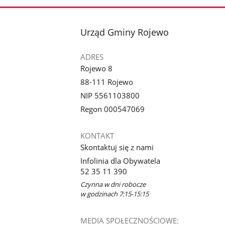
stopka
Urząd Gminy Rojewo
ADRES
Rojewo 8
88-111 Rojewo
NIP 5561103800
Regon 000547069
KONTAKT
Skontaktuj się z nami
Infolinia dla Obywatela
52 35 11 390
Czynna w dni robocze
w godzinach 7:15-15:15
MEDIA SPOŁECZNOŚCIOWE: