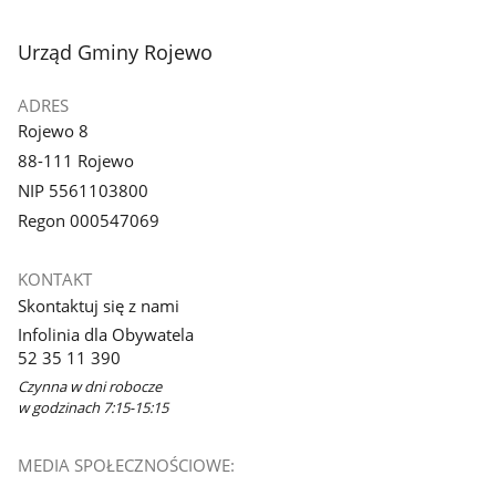
stopka
Urząd Gminy Rojewo
ADRES
Rojewo 8
88-111 Rojewo
NIP 5561103800
Regon 000547069
KONTAKT
Skontaktuj się z nami
Infolinia dla Obywatela
52 35 11 390
Czynna w dni robocze
w godzinach 7:15-15:15
MEDIA SPOŁECZNOŚCIOWE: