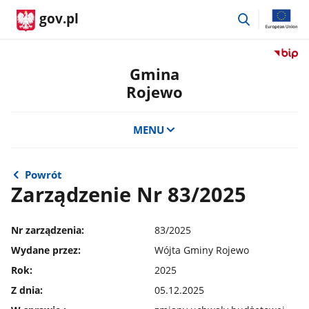
przejdź
gov.pl
do
wyszukiwar
Przejdź
do
Gmina
serwis
Rojewo
Biulety
Informa
Publicz
MENU
Gmina
Rojewo
Powrót
Zarządzenie Nr 83/2025
Nr zarządzenia:
83/2025
Wydane przez:
Wójta Gminy Rojewo
Rok:
2025
Z dnia:
05.12.2025