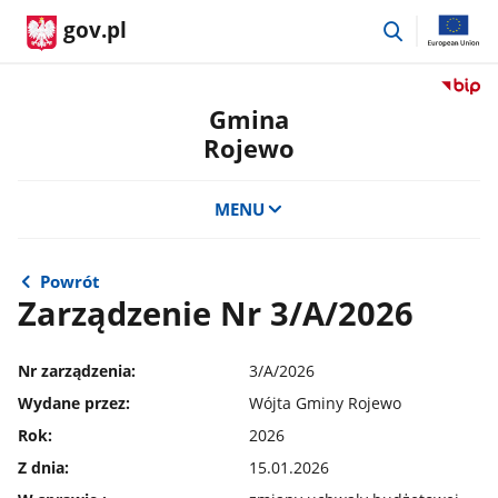
przejdź
gov.pl
do
wyszukiwar
Przejdź
do
Gmina
serwis
Rojewo
Biulety
Informa
Publicz
MENU
Gmina
Rojewo
Powrót
Zarządzenie Nr 3/A/2026
Nr zarządzenia:
3/A/2026
Wydane przez:
Wójta Gminy Rojewo
Rok:
2026
Z dnia:
15.01.2026