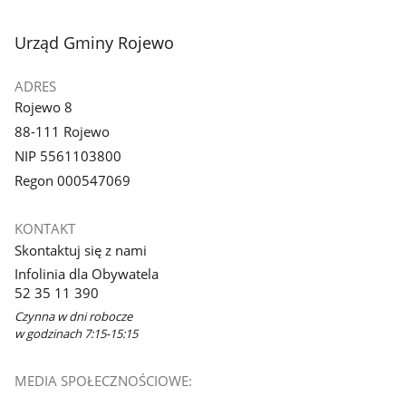
stopka
Urząd Gminy Rojewo
ADRES
Rojewo 8
88-111 Rojewo
NIP 5561103800
Regon 000547069
KONTAKT
Skontaktuj się z nami
Infolinia dla Obywatela
52 35 11 390
Czynna w dni robocze
w godzinach 7:15-15:15
MEDIA SPOŁECZNOŚCIOWE: