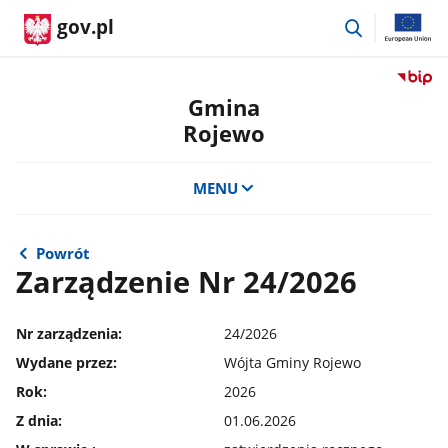
przejdź
gov.pl
do
wyszukiwar
Przejdź
do
Gmina
serwis
Rojewo
Biulety
Informa
Publicz
MENU
Gmina
Rojewo
Powrót
Zarządzenie Nr 24/2026
Nr zarządzenia:
24/2026
Wydane przez:
Wójta Gminy Rojewo
Rok:
2026
Z dnia:
01.06.2026