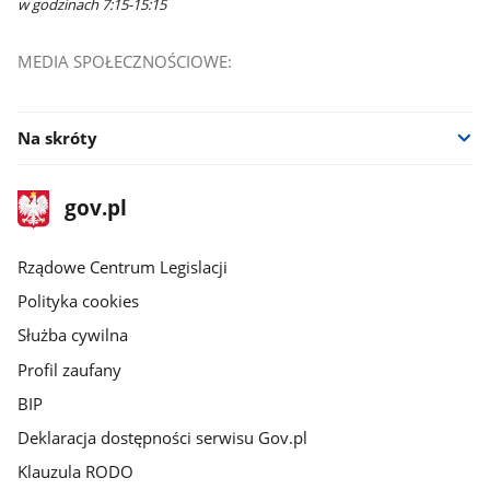
w godzinach 7:15-15:15
MEDIA SPOŁECZNOŚCIOWE:
Na skróty
stopka
Strona
gov.pl
gov.pl
główna
Rządowe Centrum Legislacji
Polityka cookies
Służba cywilna
Profil zaufany
BIP
Deklaracja dostępności serwisu Gov.pl
Klauzula RODO