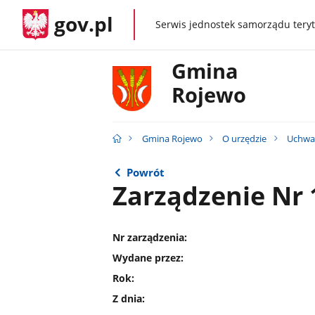
gov.pl
Serwis jednostek samorządu teryt
gov.pl
Gmina
Rojewo
Gmina Rojewo
O urzędzie
Uchwał
Powrót
Zarządzenie Nr 
Nr zarządzenia:
Wydane przez:
Rok:
Z dnia: