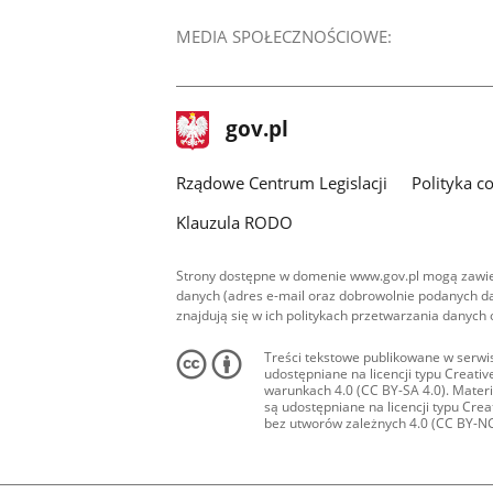
MEDIA SPOŁECZNOŚCIOWE:
stopka
Strona
gov.pl
gov.pl
główna
Rządowe Centrum Legislacji
Polityka c
Klauzula RODO
Strony dostępne w domenie www.gov.pl mogą zawier
danych (adres e-mail oraz dobrowolnie podanych da
znajdują się w ich politykach przetwarzania danych
Treści tekstowe publikowane w serwis
udostępniane na licencji typu Creat
warunkach 4.0 (CC BY-SA 4.0). Materia
są udostępniane na licencji typu Cr
bez utworów zależnych 4.0 (CC BY-NC-N