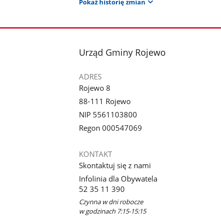
Pokaż historię zmian
stopka
Urząd Gminy Rojewo
ADRES
Rojewo 8
88-111 Rojewo
NIP 5561103800
Regon 000547069
KONTAKT
Skontaktuj się z nami
Infolinia dla Obywatela
52 35 11 390
Czynna w dni robocze
w godzinach 7:15-15:15