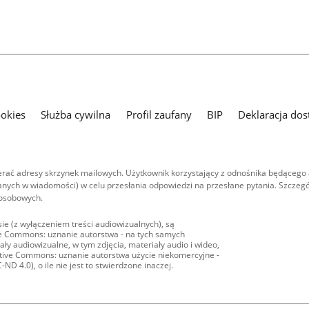
ookies
Służba cywilna
Profil zaufany
BIP
Deklaracja dos
ać adresy skrzynek mailowych. Użytkownik korzystający z odnośnika będącego 
nych w wiadomości) w celu przesłania odpowiedzi na przesłane pytania. Szczegó
 osobowych.
ie (z wyłączeniem treści audiowizualnych), są
ive Commons: uznanie autorstwa - na tych samych
ły audiowizualne, w tym zdjęcia, materiały audio i wideo,
eative Commons: uznanie autorstwa użycie niekomercyjne -
D 4.0), o ile nie jest to stwierdzone inaczej.