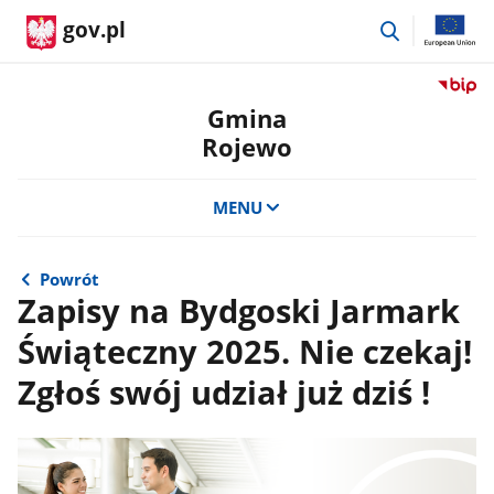
przejdź
gov.pl
do
wyszukiwar
Przejdź
do
Gmina
serwis
Rojewo
Biulety
Informa
Publicz
MENU
Gmina
Rojewo
Powrót
Zapisy na Bydgoski Jarmark
Świąteczny 2025. Nie czekaj!
Zgłoś swój udział już dziś !