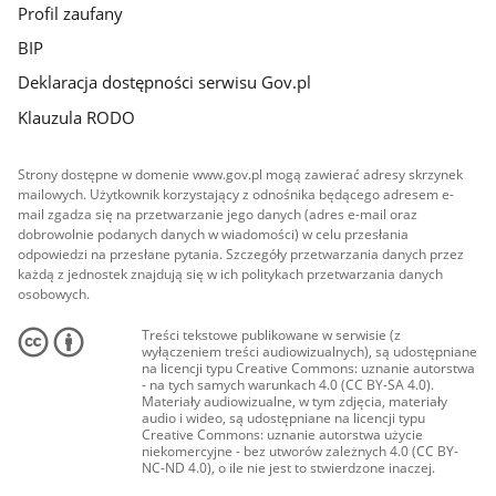
Profil zaufany
BIP
Deklaracja dostępności serwisu Gov.pl
Klauzula RODO
Strony dostępne w domenie www.gov.pl mogą zawierać adresy skrzynek
mailowych. Użytkownik korzystający z odnośnika będącego adresem e-
mail zgadza się na przetwarzanie jego danych (adres e-mail oraz
dobrowolnie podanych danych w wiadomości) w celu przesłania
odpowiedzi na przesłane pytania. Szczegóły przetwarzania danych przez
każdą z jednostek znajdują się w ich politykach przetwarzania danych
osobowych.
Treści tekstowe publikowane w serwisie (z
wyłączeniem treści audiowizualnych), są udostępniane
na licencji typu Creative Commons: uznanie autorstwa
- na tych samych warunkach 4.0 (CC BY-SA 4.0).
Materiały audiowizualne, w tym zdjęcia, materiały
audio i wideo, są udostępniane na licencji typu
Creative Commons: uznanie autorstwa użycie
niekomercyjne - bez utworów zależnych 4.0 (CC BY-
NC-ND 4.0), o ile nie jest to stwierdzone inaczej.