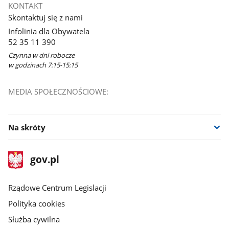
KONTAKT
Skontaktuj się z nami
Infolinia dla Obywatela
52 35 11 390
Czynna w dni robocze
w godzinach 7:15-15:15
MEDIA SPOŁECZNOŚCIOWE:
Na skróty
stopka
Strona
gov.pl
gov.pl
główna
Rządowe Centrum Legislacji
Polityka cookies
Służba cywilna