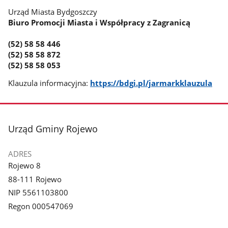
Urząd Miasta Bydgoszczy
Biuro Promocji Miasta i Współpracy z Zagranicą
(52) 58 58 446
(52) 58 58 872
(52) 58 58 053
Klauzula informacyjna:
https://bdgi.pl/jarmarkklauzula
stopka
Urząd Gminy Rojewo
ADRES
Rojewo 8
88-111 Rojewo
NIP 5561103800
Regon 000547069